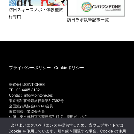
訪日スキースノボ・体験型旅
行専門
訪日ラボ執筆記事一覧
プライバシーポリシー
Cookieポリシー
株式会社JOINT ONE®
TEL:03-4405-8182
Contact : info@jointone.biz
東京都知事登録旅行業第3-7392号
全国旅行業協会(ANTA)会員
東京都旅行業協会会員
住所：東京都新宿区西新宿7-17-7 廣田ビル５F
インバウンド(訪日外国人旅行者）セールスプロモーション
よりよいエクスペリエンスを提供するため、当ウェブサイトでは
訪日外国人旅行者集客専門販売促進 インバウンド ONE Produced by
Cookie を使用しています。引き続き閲覧する場合、Cookie の使用
JOINT ONE