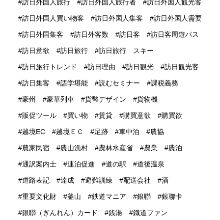
訪日外国人旅行
訪日外国人旅行者
訪日外国人観光客
訪日外国人買い物客
訪日外国人集客
訪日外国人需要
訪日外国集客
訪日外客数
訪日客
訪日客周遊パス
訪日意欲
訪日旅行
訪日旅行 スキー
訪日旅行トレンド
訪日理由
訪日観光
訪日観光客
訪日集客
語学堪能
読むセミナー
課税義務
豪州
豪華列車
貨幣デザイン
貨物機
販促ツール
買い物
賃貸
購買意欲
購買欲
越境EC
越境ＥＣ
足跡
車中泊
農協
農家民宿
農山漁村
農林水産省
農業
農泊
通訳案内士
連泊促進
道の駅
道後温泉
道路表記
達成
避難訓練
配送会社
酒
重要文化財
釜山
鉄道マニア
銀聯
銀聯卡
銀聯（ぎんれん）カード
銭湯
鐡道ファン