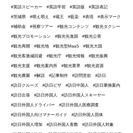
英語スピーカー
英語学習
英語版
英語表記
茨城県
萌え萌え
蔵王
藍染
表現
表示マーク
補助金
視察ツアー
観光コンテンツ
観光タクシー
観光プロモーション
観光先進国
観光公害
観光再開
観光地
観光型MaaS
観光大国
観光客激減回避
観光庁
観光情報
観光振興
観光支援
観光案内所
観光業界
観光資源
観光農園
解説
記事制作
訪問意欲
訪日
訪日クルーズ
訪日ビザ
訪日中国人
訪日乗換案内
訪日出張
訪日外国人
訪日外国人スキーヤー
訪日外国人ドライバー
訪日外国人医療調査
訪日外国人向けマナーガイド
訪日外国人団体
訪日外国人増加
訪日外国人客数
訪日外国人対象