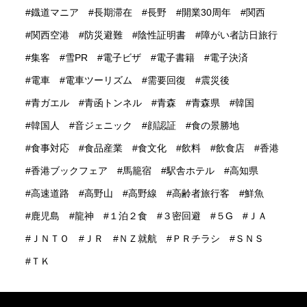
鐡道マニア
長期滞在
長野
開業30周年
関西
関西空港
防災避難
陰性証明書
障がい者訪日旅行
集客
雪PR
電子ビザ
電子書籍
電子決済
電車
電車ツーリズム
需要回復
震災後
青ガエル
青函トンネル
青森
青森県
韓国
韓国人
音ジェニック
顔認証
食の景勝地
食事対応
食品産業
食文化
飲料
飲食店
香港
香港ブックフェア
馬籠宿
駅舎ホテル
高知県
高速道路
高野山
高野線
高齢者旅行客
鮮魚
鹿児島
龍神
１泊２食
３密回避
５G
ＪＡ
ＪＮＴＯ
ＪＲ
ＮＺ就航
ＰＲチラシ
ＳＮＳ
ＴＫ