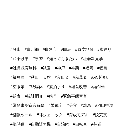
深夜バス
渋谷
温泉
温泉ガストロノミー
湯治
満足度
滋賀県
瀬戸内市
瀬戸内海
災害時
災害時初動対応マニュアル
無償提供
無形文化遺産
無料WIFI
熊本
熱中症
爆買い
特定技能ビザ
特集
産業学習観光
留学生
畜産業
発信力強化
登山
白川郷
白河市
白馬
百度地図
盆踊り
相乗効果
県警
知っておきたい
社会科見学
社員教育無料
祇園
神戸
神薬
福岡
福島
福島県
秋田・大館
秋田犬
秋葉原
秘境巡り
空き家
紙媒体
素泊まり
経営改善
給付金
給食
統計調査
絶景
緊急事態宣言
緊急事態宣言解除
繁体字
美容
群馬
羽田空港
翻訳ツール
耳ジェニック
育成モデル
脱東京
臨時便
自動販売機
自治体
自転車
芸者