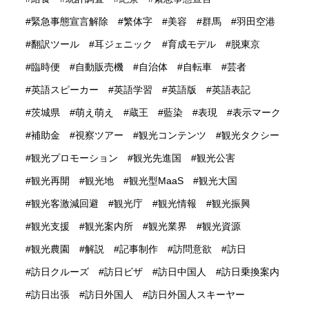
緊急事態宣言解除
繁体字
美容
群馬
羽田空港
翻訳ツール
耳ジェニック
育成モデル
脱東京
臨時便
自動販売機
自治体
自転車
芸者
英語スピーカー
英語学習
英語版
英語表記
茨城県
萌え萌え
蔵王
藍染
表現
表示マーク
補助金
視察ツアー
観光コンテンツ
観光タクシー
観光プロモーション
観光先進国
観光公害
観光再開
観光地
観光型MaaS
観光大国
観光客激減回避
観光庁
観光情報
観光振興
観光支援
観光案内所
観光業界
観光資源
観光農園
解説
記事制作
訪問意欲
訪日
訪日クルーズ
訪日ビザ
訪日中国人
訪日乗換案内
訪日出張
訪日外国人
訪日外国人スキーヤー