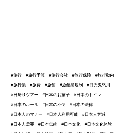
手ぶら観光
手荷物
手酌
技能実習生
指差し案内
政府登録国際観光旅館
救急車
数次ビザ
文化
文化庁
文化財
文楽
新サービス
新型コロナウィルス
新型コロナウイルス
新型コロナウイルス対策支援コラム記事
新婚旅行
新宿
新幹線
新潟県
新聞・雑誌・機内誌・フリーペーパー
新規就航
旅色
旅行
旅行予算
旅行会社
旅行保険
旅行動向
旅行業
旅費
旅館
旅館業規制
日光鬼怒川
日帰りツアー
日本のお菓子
日本のトイレ
日本のルール
日本の不便
日本の法律
日本人のマナー
日本人利用可能
日本人客減
日本人需要
日本伝統
日本文化
日本文化体験