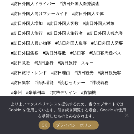
訪日外国人ドライバー
訪日外国人医療調査
訪日外国人向けマナーガイド
訪日外国人団体
訪日外国人増加
訪日外国人客数
訪日外国人対象
訪日外国人旅行
訪日外国人旅行者
訪日外国人観光客
訪日外国人買い物客
訪日外国人集客
訪日外国人需要
訪日外国集客
訪日外客数
訪日客
訪日客周遊パス
訪日意欲
訪日旅行
訪日旅行 スキー
訪日旅行トレンド
訪日理由
訪日観光
訪日観光客
訪日集客
語学堪能
読むセミナー
課税義務
豪州
豪華列車
貨幣デザイン
貨物機
販促ツール
買い物
賃貸
購買意欲
購買欲
よりよいエクスペリエンスを提供するため、当ウェブサイトでは
Cookie を使用しています。引き続き閲覧する場合、Cookie の使用
越境EC
越境ＥＣ
足跡
車中泊
農協
を承諾したものとみなされます。
農家民宿
農山漁村
農林水産省
農業
農泊
OK
プライバシーポリシー
通訳案内士
連泊促進
道の駅
道後温泉