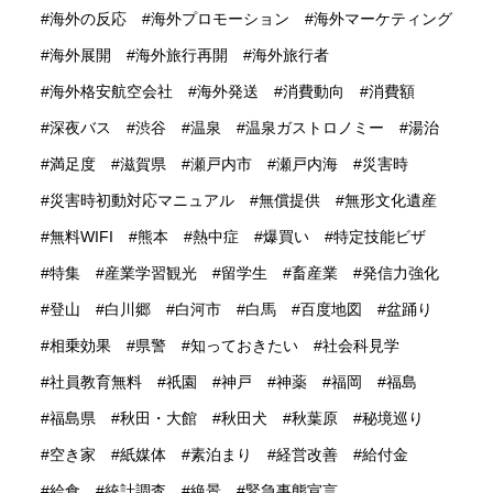
海外の反応
海外プロモーション
海外マーケティング
海外展開
海外旅行再開
海外旅行者
海外格安航空会社
海外発送
消費動向
消費額
深夜バス
渋谷
温泉
温泉ガストロノミー
湯治
満足度
滋賀県
瀬戸内市
瀬戸内海
災害時
災害時初動対応マニュアル
無償提供
無形文化遺産
無料WIFI
熊本
熱中症
爆買い
特定技能ビザ
特集
産業学習観光
留学生
畜産業
発信力強化
登山
白川郷
白河市
白馬
百度地図
盆踊り
相乗効果
県警
知っておきたい
社会科見学
社員教育無料
祇園
神戸
神薬
福岡
福島
福島県
秋田・大館
秋田犬
秋葉原
秘境巡り
空き家
紙媒体
素泊まり
経営改善
給付金
給食
統計調査
絶景
緊急事態宣言