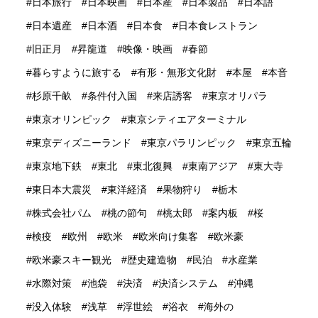
日本旅行
日本映画
日本産
日本製品
日本語
日本遺産
日本酒
日本食
日本食レストラン
旧正月
昇龍道
映像・映画
春節
暮らすように旅する
有形・無形文化財
本屋
本音
杉原千畝
条件付入国
来店誘客
東京オリパラ
東京オリンピック
東京シティエアターミナル
東京ディズニーランド
東京パラリンピック
東京五輪
東京地下鉄
東北
東北復興
東南アジア
東大寺
東日本大震災
東洋経済
果物狩り
栃木
株式会社パム
桃の節句
桃太郎
案内板
桜
検疫
欧州
欧米
欧米向け集客
欧米豪
欧米豪スキー観光
歴史建造物
民泊
水産業
水際対策
池袋
決済
決済システム
沖縄
没入体験
浅草
浮世絵
浴衣
海外の