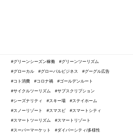
インバウンド再開・復活・回復
インバウンド業界
インバウンド消費
インバウンド観光
インバウンド集客
インフルエンサー
ウィズコロナ
ウェビナー
ウェブサイト活用
エコシステム
エンデミック
オンラインツアー
オンライン花見
オーバーツーリズム
キャッシュレス決済
グリーンシーズン稼働
グリーンツーリズム
グローカル
グローバルビジネス
グーグル広告
コト消費
コロナ禍
ゴールデンルート
サイクルツーリズム
サブスクリプション
シーズナリティ
スキー場
ステイホーム
スノーリゾート
スマスピ
スマートシティ
スマートツーリズム
スマートリゾート
スーパーマーケット
ダイバーシティ/多様性