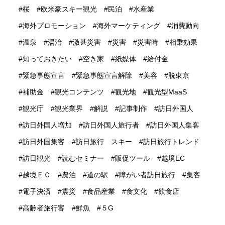
桜
欧米豪スキー観光
民泊
水産業
海外プロモーション
海外マーケティング
消費動向
温泉
湯治
激甚災害
災害
災害時
相乗効果
知っておきたい
空き家
紙媒体
給付金
緊急事態宣言
緊急事態宣言解除
美容
脱東京
補助金
観光コンテンツ
観光地
観光型MaaS
観光庁
観光業界
解説
記事制作
訪日外国人
訪日外国人増加
訪日外国人旅行者
訪日外国人集客
訪日外国集客
訪日旅行 スキー
訪日旅行トレンド
訪日観光
読むセミナー
販促ツール
越境EC
越境ＥＣ
農泊
道の駅
障がい者訪日旅行
集客
電子決済
震災
食品産業
食文化
飲食店
高齢者旅行客
鮮魚
５G