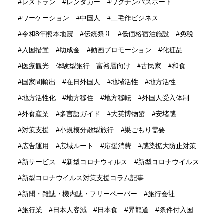
レストラン
レンタカー
ワクチンパスポート
ワーケーション
中国人
二毛作ビジネス
令和8年熊本地震
伝統祭り
低価格宿泊施設
免税
入国措置
助成金
動画プロモーション
化粧品
医療観光 体験型旅行 富裕層向け
古民家
和食
国家間輸出
在日外国人
地域活性
地方活性
地方活性化
地方移住
地方移転
外国人受入体制
外食産業
多言語ガイド
大英博物館
安堵感
対策支援
小規模分散型旅行
巣ごもり需要
広告運用
広域ルート
応援消費
感染拡大防止対策
新サービス
新型コロナウィルス
新型コロナウイルス
新型コロナウイルス対策支援コラム記事
新聞・雑誌・機内誌・フリーペーパー
旅行会社
旅行業
日本人客減
日本食
昇龍道
条件付入国