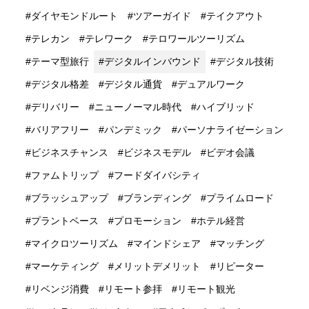
ダイヤモンドルート
ツアーガイド
テイクアウト
テレカン
テレワーク
テロワールツーリズム
テーマ型旅行
デジタルインバウンド
デジタル技術
デジタル格差
デジタル通貨
デュアルワーク
デリバリー
ニューノーマル時代
ハイブリッド
バリアフリー
パンデミック
パーソナライゼーション
ビジネスチャンス
ビジネスモデル
ビデオ会議
ファムトリップ
フードダイバシティ
ブラッシュアップ
ブランディング
プライムロード
プラントベース
プロモーション
ホテル経営
マイクロツーリズム
マインドシェア
マッチング
マーケティング
メリットデメリット
リピーター
リベンジ消費
リモート参拝
リモート観光