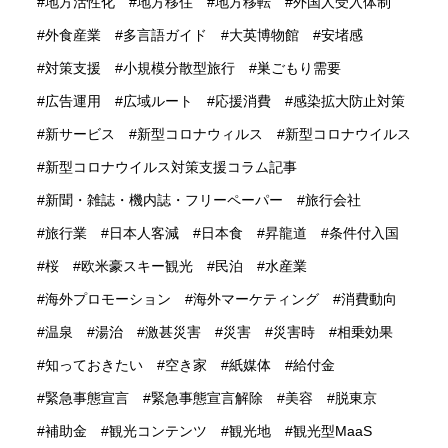
地方活性化
地方移住
地方移転
外国人受入体制
外食産業
多言語ガイド
大英博物館
安堵感
対策支援
小規模分散型旅行
巣ごもり需要
広告運用
広域ルート
応援消費
感染拡大防止対策
新サービス
新型コロナウィルス
新型コロナウイルス
新型コロナウイルス対策支援コラム記事
新聞・雑誌・機内誌・フリーペーパー
旅行会社
旅行業
日本人客減
日本食
昇龍道
条件付入国
桜
欧米豪スキー観光
民泊
水産業
海外プロモーション
海外マーケティング
消費動向
温泉
湯治
激甚災害
災害
災害時
相乗効果
知っておきたい
空き家
紙媒体
給付金
緊急事態宣言
緊急事態宣言解除
美容
脱東京
補助金
観光コンテンツ
観光地
観光型MaaS