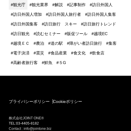
観光庁
観光業界
解説
記事制作
訪日外国人
訪日外国人増加
訪日外国人旅行者
訪日外国人集客
訪日外国集客
訪日旅行 スキー
訪日旅行トレンド
訪日観光
読むセミナー
販促ツール
越境EC
越境ＥＣ
農泊
道の駅
障がい者訪日旅行
集客
電子決済
震災
食品産業
食文化
飲食店
高齢者旅行客
鮮魚
５G
プライバシーポリシー
Cookieポリシー
株式会社JOINT ONE®
TEL:03-4405-8182
Contact : info@jointone.biz