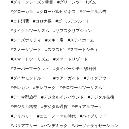
グリーンシーズン稼働
グリーンツーリズム
グローカル
グローバルビジネス
グーグル広告
コト消費
コロナ禍
ゴールデンルート
サイクルツーリズム
サブスクリプション
シーズナリティ
スキー場
ステイホーム
スノーリゾート
スマスピ
スマートシティ
スマートツーリズム
スマートリゾート
スーパーマーケット
ダイバーシティ/多様性
ダイヤモンドルート
ツアーガイド
テイクアウト
テレカン
テレワーク
テロワールツーリズム
テーマ型旅行
デジタルインバウンド
デジタル技術
デジタル格差
デジタル通貨
デュアルワーク
デリバリー
ニューノーマル時代
ハイブリッド
バリアフリー
パンデミック
パーソナライゼーション