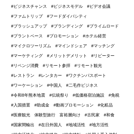
ビジネスチャンス
ビジネスモデル
ビデオ会議
ファムトリップ
フードダイバシティ
ブラッシュアップ
ブランディング
プライムロード
プラントベース
プロモーション
ホテル経営
マイクロツーリズム
マインドシェア
マッチング
マーケティング
メリットデメリット
リピーター
リベンジ消費
リモート参拝
リモート観光
レストラン
レンタカー
ワクチンパスポート
ワーケーション
中国人
二毛作ビジネス
令和8年熊本地震
伝統祭り
低価格宿泊施設
免税
入国措置
助成金
動画プロモーション
化粧品
医療観光 体験型旅行 富裕層向け
古民家
和食
国家間輸出
在日外国人
地域活性
地方活性