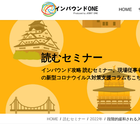
コ
ナ
HOME
ン
ビ
テ
ゲ
ン
ー
ツ
シ
へ
ョ
ス
ン
読むセミナー
キ
に
ッ
移
プ
動
HOME
読むセミナー
2022年
段階的緩和される入