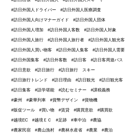
訪日外国人ドライバー
訪日外国人医療調査
訪日外国人向けマナーガイド
訪日外国人団体
訪日外国人増加
訪日外国人客数
訪日外国人対象
訪日外国人旅行
訪日外国人旅行者
訪日外国人観光客
訪日外国人買い物客
訪日外国人集客
訪日外国人需要
訪日外国集客
訪日外客数
訪日客
訪日客周遊パス
訪日意欲
訪日旅行
訪日旅行 スキー
訪日旅行トレンド
訪日理由
訪日観光
訪日観光客
訪日集客
語学堪能
読むセミナー
課税義務
豪州
豪華列車
貨幣デザイン
貨物機
販促ツール
買い物
賃貸
購買意欲
購買欲
越境EC
越境ＥＣ
足跡
車中泊
農協
農家民宿
農山漁村
農林水産省
農業
農泊