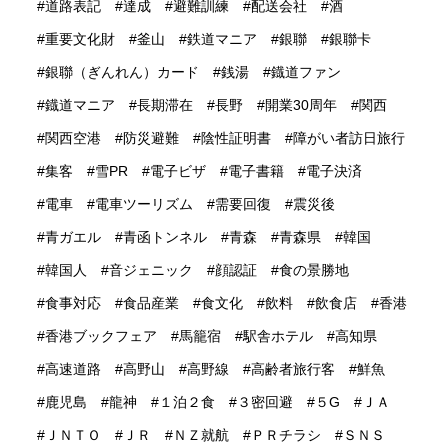
道路表記
達成
避難訓練
配送会社
酒
重要文化財
釜山
鉄道マニア
銀聯
銀聯卡
銀聯（ぎんれん）カード
銭湯
鐡道ファン
鐡道マニア
長期滞在
長野
開業30周年
関西
関西空港
防災避難
陰性証明書
障がい者訪日旅行
集客
雪PR
電子ビザ
電子書籍
電子決済
電車
電車ツーリズム
需要回復
震災後
青ガエル
青函トンネル
青森
青森県
韓国
韓国人
音ジェニック
顔認証
食の景勝地
食事対応
食品産業
食文化
飲料
飲食店
香港
香港ブックフェア
馬籠宿
駅舎ホテル
高知県
高速道路
高野山
高野線
高齢者旅行客
鮮魚
鹿児島
龍神
１泊２食
３密回避
５G
ＪＡ
ＪＮＴＯ
ＪＲ
ＮＺ就航
ＰＲチラシ
ＳＮＳ