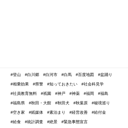
海外展開
海外旅行再開
海外旅行者
海外格安航空会社
海外発送
消費動向
消費額
深夜バス
渋谷
温泉
温泉ガストロノミー
湯治
満足度
滋賀県
瀬戸内市
瀬戸内海
災害時
災害時初動対応マニュアル
無償提供
無形文化遺産
無料WIFI
熊本
熱中症
爆買い
特定技能ビザ
特集
産業学習観光
留学生
畜産業
発信力強化
登山
白川郷
白河市
白馬
百度地図
盆踊り
相乗効果
県警
知っておきたい
社会科見学
社員教育無料
祇園
神戸
神薬
福岡
福島
福島県
秋田・大館
秋田犬
秋葉原
秘境巡り
空き家
紙媒体
素泊まり
経営改善
給付金
給食
統計調査
絶景
緊急事態宣言