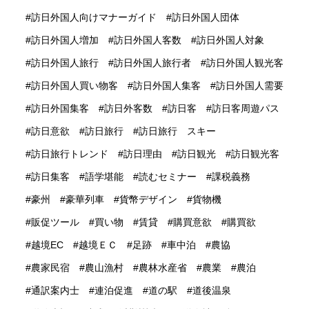
訪日外国人向けマナーガイド
訪日外国人団体
訪日外国人増加
訪日外国人客数
訪日外国人対象
訪日外国人旅行
訪日外国人旅行者
訪日外国人観光客
訪日外国人買い物客
訪日外国人集客
訪日外国人需要
訪日外国集客
訪日外客数
訪日客
訪日客周遊パス
訪日意欲
訪日旅行
訪日旅行 スキー
訪日旅行トレンド
訪日理由
訪日観光
訪日観光客
訪日集客
語学堪能
読むセミナー
課税義務
豪州
豪華列車
貨幣デザイン
貨物機
販促ツール
買い物
賃貸
購買意欲
購買欲
越境EC
越境ＥＣ
足跡
車中泊
農協
農家民宿
農山漁村
農林水産省
農業
農泊
通訳案内士
連泊促進
道の駅
道後温泉