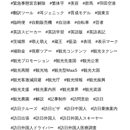
緊急事態宣言解除
繁体字
美容
群馬
羽田空港
翻訳ツール
耳ジェニック
育成モデル
脱東京
臨時便
自動販売機
自治体
自転車
芸者
英語スピーカー
英語学習
英語版
英語表記
茨城県
萌え萌え
蔵王
藍染
表現
表示マーク
補助金
視察ツアー
観光コンテンツ
観光タクシー
観光プロモーション
観光先進国
観光公害
観光再開
観光地
観光型MaaS
観光大国
観光客激減回避
観光庁
観光情報
観光振興
観光支援
観光案内所
観光業界
観光資源
観光農園
解説
記事制作
訪問意欲
訪日
訪日クルーズ
訪日ビザ
訪日中国人
訪日乗換案内
訪日出張
訪日外国人
訪日外国人スキーヤー
訪日外国人ドライバー
訪日外国人医療調査