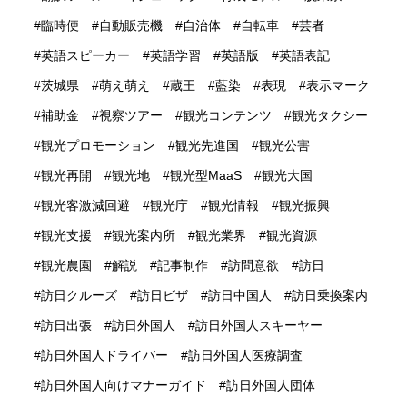
臨時便
自動販売機
自治体
自転車
芸者
英語スピーカー
英語学習
英語版
英語表記
茨城県
萌え萌え
蔵王
藍染
表現
表示マーク
補助金
視察ツアー
観光コンテンツ
観光タクシー
観光プロモーション
観光先進国
観光公害
観光再開
観光地
観光型MaaS
観光大国
観光客激減回避
観光庁
観光情報
観光振興
観光支援
観光案内所
観光業界
観光資源
観光農園
解説
記事制作
訪問意欲
訪日
訪日クルーズ
訪日ビザ
訪日中国人
訪日乗換案内
訪日出張
訪日外国人
訪日外国人スキーヤー
訪日外国人ドライバー
訪日外国人医療調査
訪日外国人向けマナーガイド
訪日外国人団体