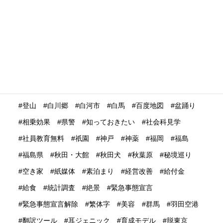
海外格安航空会社
海外発送
消費動向
消費額
深夜バス
渋谷
温泉
温泉ガストロノミー
湯治
満足度
滋賀県
瀬戸内市
瀬戸内海
災害時
災害時初動対応マニュアル
無償提供
無形文化遺産
無料WIFI
熊本
熱中症
爆買い
特定技能ビザ
特集
産業学習観光
留学生
畜産業
発信力強化
登山
白川郷
白河市
白馬
百度地図
盆踊り
相乗効果
県警
知っておきたい
社会科見学
社員教育無料
祇園
神戸
神薬
福岡
福島
福島県
秋田・大館
秋田犬
秋葉原
秘境巡り
空き家
紙媒体
素泊まり
経営改善
給付金
給食
統計調査
絶景
緊急事態宣言
緊急事態宣言解除
繁体字
美容
群馬
羽田空港
翻訳ツール
耳ジェニック
育成モデル
脱東京