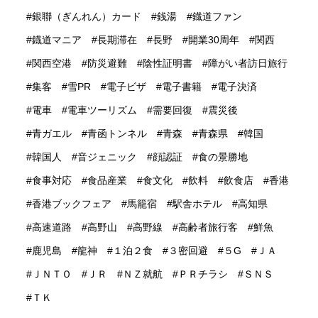
銀聯（ぎんれん）カード
銭湯
鐡道ファン
鐡道マニア
長期滞在
長野
開業30周年
関西
関西空港
防災避難
陰性証明書
障がい者訪日旅行
集客
雪PR
電子ビザ
電子書籍
電子決済
電車
電車ツーリズム
需要回復
震災後
青ガエル
青函トンネル
青森
青森県
韓国
韓国人
音ジェニック
顔認証
食の景勝地
食事対応
食品産業
食文化
飲料
飲食店
香港
香港ブックフェア
馬籠宿
駅舎ホテル
高知県
高速道路
高野山
高野線
高齢者旅行客
鮮魚
鹿児島
龍神
１泊２食
３密回避
５G
ＪＡ
ＪＮＴＯ
ＪＲ
ＮＺ就航
ＰＲチラシ
ＳＮＳ
ＴＫ