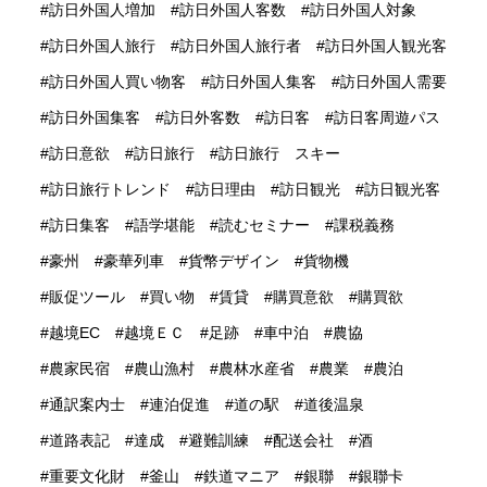
訪日外国人増加
訪日外国人客数
訪日外国人対象
訪日外国人旅行
訪日外国人旅行者
訪日外国人観光客
訪日外国人買い物客
訪日外国人集客
訪日外国人需要
訪日外国集客
訪日外客数
訪日客
訪日客周遊パス
訪日意欲
訪日旅行
訪日旅行 スキー
訪日旅行トレンド
訪日理由
訪日観光
訪日観光客
訪日集客
語学堪能
読むセミナー
課税義務
豪州
豪華列車
貨幣デザイン
貨物機
販促ツール
買い物
賃貸
購買意欲
購買欲
越境EC
越境ＥＣ
足跡
車中泊
農協
農家民宿
農山漁村
農林水産省
農業
農泊
通訳案内士
連泊促進
道の駅
道後温泉
道路表記
達成
避難訓練
配送会社
酒
重要文化財
釜山
鉄道マニア
銀聯
銀聯卡