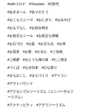
withコロナ
Youtuber
Z世代
あきまへん
ありがとう
おこもりニーズ
おにぎり
おみやげ
おもてなし
お好み焼き
お役立ちツール
お役立ち情報
お心づけ
お盆
お立ち台
お米
お花見
お茶
かるた
ご当地
ご挨拶
せとうち海の道
たこ焼き
つくば
なぜ日本
ひな祭り
まちおこし
まちづくり
アイコン
アウトバウンド
アクセシブルツーリズム（ユニバーサルツ
ーリズム）
アクティビティ
アグリツーリズム