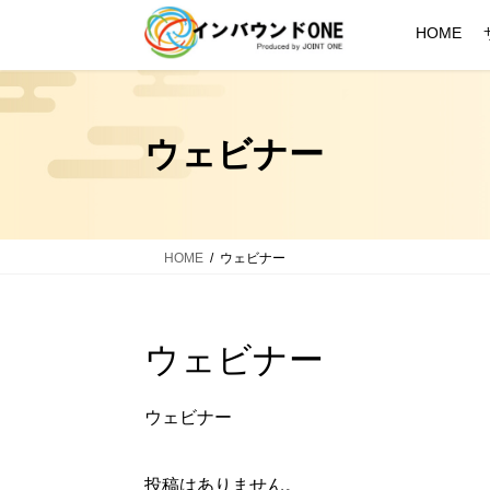
コ
ナ
HOME
ン
ビ
テ
ゲ
ン
ー
ツ
シ
ウェビナー
へ
ョ
ス
ン
キ
に
ッ
移
プ
動
HOME
ウェビナー
ウェビナー
ウェビナー
投稿はありません。