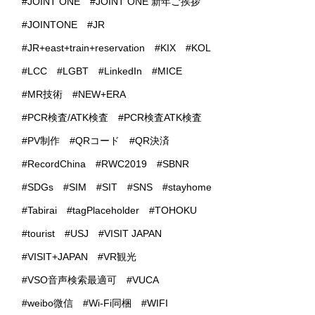
JOINT ONE
JOINT ONE 新年ご挨拶
JOINTONE
JR
JR+east+train+reservation
KIX
KOL
LCC
LGBT
LinkedIn
MICE
MR技術
NEW+ERA
PCR検査/ATK検査
PCR検査ATK検査
PV制作
QRコード
QR決済
RecordChina
RWC2019
SBNR
SDGs
SIM
SIT
SNS
stayhome
Tabirai
tagPlaceholder
TOHOKU
tourist
USJ
VISIT JAPAN
VISIT+JAPAN
VR観光
VSO音声検索最適可
VUCA
weibo微信
Wi-Fi同梱
WIFI