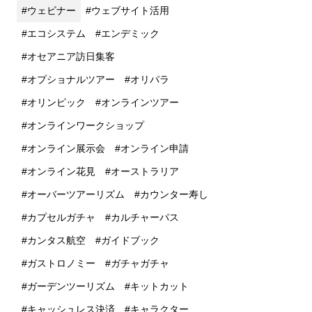
ウェビナー
ウェブサイト活用
エコシステム
エンデミック
オセアニア訪日集客
オプショナルツアー
オリパラ
オリンピック
オンラインツアー
オンラインワークショップ
オンライン展示会
オンライン申請
オンライン花見
オーストラリア
オーバーツアーリズム
カウンター寿し
カプセルガチャ
カルチャーパス
カンタス航空
ガイドブック
ガストロノミー
ガチャガチャ
ガーデンツーリズム
キットカット
キャッシュレス決済
キャラクター