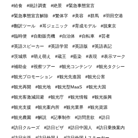
給食
統計調査
絶景
緊急事態宣言
緊急事態宣言解除
繁体字
美容
群馬
羽田空港
翻訳ツール
耳ジェニック
育成モデル
脱東京
臨時便
自動販売機
自治体
自転車
芸者
英語スピーカー
英語学習
英語版
英語表記
茨城県
萌え萌え
蔵王
藍染
表現
表示マーク
補助金
視察ツアー
観光コンテンツ
観光タクシー
観光プロモーション
観光先進国
観光公害
観光再開
観光地
観光型MaaS
観光大国
観光客激減回避
観光庁
観光情報
観光振興
観光支援
観光案内所
観光業界
観光資源
観光農園
解説
記事制作
訪問意欲
訪日
訪日クルーズ
訪日ビザ
訪日中国人
訪日乗換案内
訪日出張
訪日外国人
訪日外国人スキーヤー