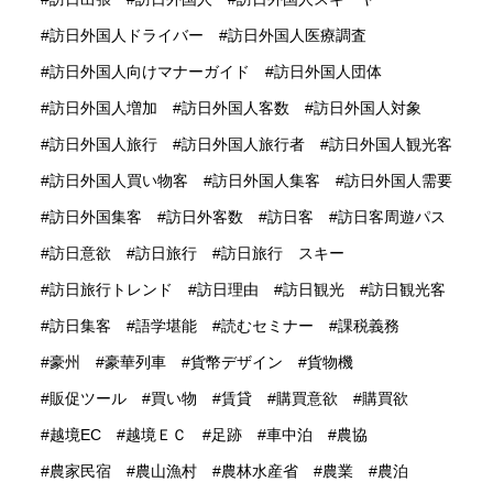
訪日外国人ドライバー
訪日外国人医療調査
訪日外国人向けマナーガイド
訪日外国人団体
訪日外国人増加
訪日外国人客数
訪日外国人対象
訪日外国人旅行
訪日外国人旅行者
訪日外国人観光客
訪日外国人買い物客
訪日外国人集客
訪日外国人需要
訪日外国集客
訪日外客数
訪日客
訪日客周遊パス
訪日意欲
訪日旅行
訪日旅行 スキー
訪日旅行トレンド
訪日理由
訪日観光
訪日観光客
訪日集客
語学堪能
読むセミナー
課税義務
豪州
豪華列車
貨幣デザイン
貨物機
販促ツール
買い物
賃貸
購買意欲
購買欲
越境EC
越境ＥＣ
足跡
車中泊
農協
農家民宿
農山漁村
農林水産省
農業
農泊