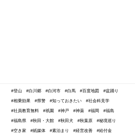
没入体験
浅草
浮世絵
浴衣
海外の
海外の反応
海外プロモーション
海外マーケティング
海外展開
海外旅行再開
海外旅行者
海外格安航空会社
海外発送
消費動向
消費額
深夜バス
渋谷
温泉
温泉ガストロノミー
湯治
満足度
滋賀県
瀬戸内市
瀬戸内海
災害時
災害時初動対応マニュアル
無償提供
無形文化遺産
無料WIFI
熊本
熱中症
爆買い
特定技能ビザ
特集
産業学習観光
留学生
畜産業
発信力強化
登山
白川郷
白河市
白馬
百度地図
盆踊り
相乗効果
県警
知っておきたい
社会科見学
社員教育無料
祇園
神戸
神薬
福岡
福島
福島県
秋田・大館
秋田犬
秋葉原
秘境巡り
空き家
紙媒体
素泊まり
経営改善
給付金