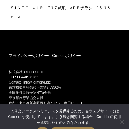
ＪＮＴＯ
ＪＲ
ＮＺ就航
ＰＲチラシ
ＳＮＳ
ＴＫ
プライバシーポリシー
Cookieポリシー
株式会社JOINT ONE®
TEL:03-4405-8182
Contact : info@jointone.biz
東京都知事登録旅行業第3-7392号
全国旅行業協会(ANTA)会員
東京都旅行業協会会員
住所：東京都新宿区西新宿7-17-7 廣田ビル５F
インバウンド(訪日外国人旅行者）セールスプロモーション
よりよいエクスペリエンスを提供するため、当ウェブサイトでは
訪日外国人旅行者集客専門販売促進 インバウンド ONE Produced by
Cookie を使用しています。引き続き閲覧する場合、Cookie の使用
JOINT ONE
を承諾したものとみなされます。