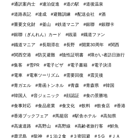
通訳案内士
連泊促進
道の駅
道後温泉
道路表記
達成
避難訓練
配送会社
酒
重要文化財
釜山
鉄道マニア
銀聯
銀聯卡
銀聯（ぎんれん）カード
銭湯
鐡道ファン
鐡道マニア
長期滞在
長野
開業30周年
関西
関西空港
防災避難
陰性証明書
障がい者訪日旅行
集客
雪PR
電子ビザ
電子書籍
電子決済
電車
電車ツーリズム
需要回復
震災後
青ガエル
青函トンネル
青森
青森県
韓国
韓国人
音ジェニック
顔認証
食の景勝地
食事対応
食品産業
食文化
飲料
飲食店
香港
香港ブックフェア
馬籠宿
駅舎ホテル
高知県
高速道路
高野山
高野線
高齢者旅行客
鮮魚
鹿児島
龍神
１泊２食
３密回避
５G
ＪＡ