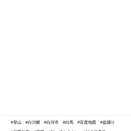
検疫
欧州
欧米
欧米向け集客
欧米豪
欧米豪スキー観光
歴史建造物
民泊
水産業
水際対策
池袋
決済
決済システム
沖縄
没入体験
浅草
浮世絵
浴衣
海外の
海外の反応
海外プロモーション
海外マーケティング
海外展開
海外旅行再開
海外旅行者
海外格安航空会社
海外発送
消費動向
消費額
深夜バス
渋谷
温泉
温泉ガストロノミー
湯治
満足度
滋賀県
瀬戸内市
瀬戸内海
災害時
災害時初動対応マニュアル
無償提供
無形文化遺産
無料WIFI
熊本
熱中症
爆買い
特定技能ビザ
特集
産業学習観光
留学生
畜産業
発信力強化
登山
白川郷
白河市
白馬
百度地図
盆踊り