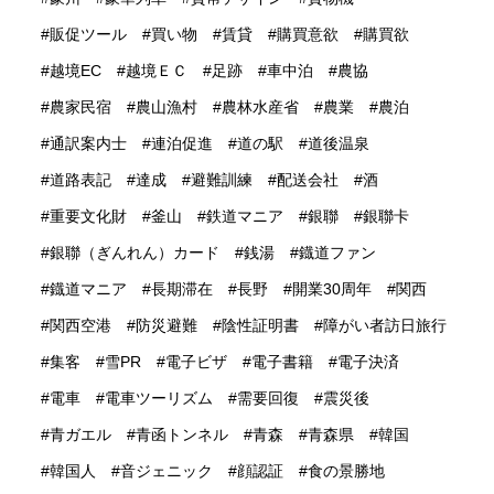
販促ツール
買い物
賃貸
購買意欲
購買欲
越境EC
越境ＥＣ
足跡
車中泊
農協
農家民宿
農山漁村
農林水産省
農業
農泊
通訳案内士
連泊促進
道の駅
道後温泉
道路表記
達成
避難訓練
配送会社
酒
重要文化財
釜山
鉄道マニア
銀聯
銀聯卡
銀聯（ぎんれん）カード
銭湯
鐡道ファン
鐡道マニア
長期滞在
長野
開業30周年
関西
関西空港
防災避難
陰性証明書
障がい者訪日旅行
集客
雪PR
電子ビザ
電子書籍
電子決済
電車
電車ツーリズム
需要回復
震災後
青ガエル
青函トンネル
青森
青森県
韓国
韓国人
音ジェニック
顔認証
食の景勝地