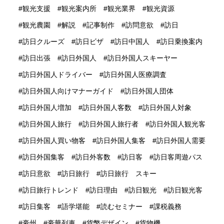
観光支援
観光案内所
観光業界
観光資源
観光農園
解説
記事制作
訪問意欲
訪日
訪日クルーズ
訪日ビザ
訪日中国人
訪日乗換案内
訪日出張
訪日外国人
訪日外国人スキーヤー
訪日外国人ドライバー
訪日外国人医療調査
訪日外国人向けマナーガイド
訪日外国人団体
訪日外国人増加
訪日外国人客数
訪日外国人対象
訪日外国人旅行
訪日外国人旅行者
訪日外国人観光客
訪日外国人買い物客
訪日外国人集客
訪日外国人需要
訪日外国集客
訪日外客数
訪日客
訪日客周遊パス
訪日意欲
訪日旅行
訪日旅行 スキー
訪日旅行トレンド
訪日理由
訪日観光
訪日観光客
訪日集客
語学堪能
読むセミナー
課税義務
豪州
豪華列車
貨幣デザイン
貨物機