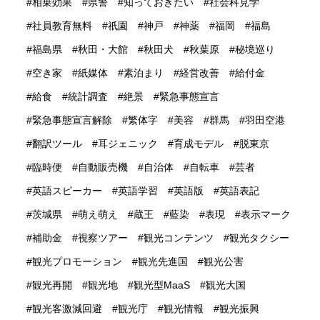
相乗効果
県警
知っておきたい
社会科見学
社員教育無料
祇園
神戸
神薬
福岡
福島
福島県
秋田・大館
秋田犬
秋葉原
秘境巡り
空き家
紙媒体
素泊まり
経営改善
給付金
給食
統計調査
絶景
緊急事態宣言
緊急事態宣言解除
繁体字
美容
群馬
羽田空港
翻訳ツール
耳ジェニック
育成モデル
脱東京
臨時便
自動販売機
自治体
自転車
芸者
英語スピーカー
英語学習
英語版
英語表記
茨城県
萌え萌え
蔵王
藍染
表現
表示マーク
補助金
視察ツアー
観光コンテンツ
観光タクシー
観光プロモーション
観光先進国
観光公害
観光再開
観光地
観光型MaaS
観光大国
観光客激減回避
観光庁
観光情報
観光振興