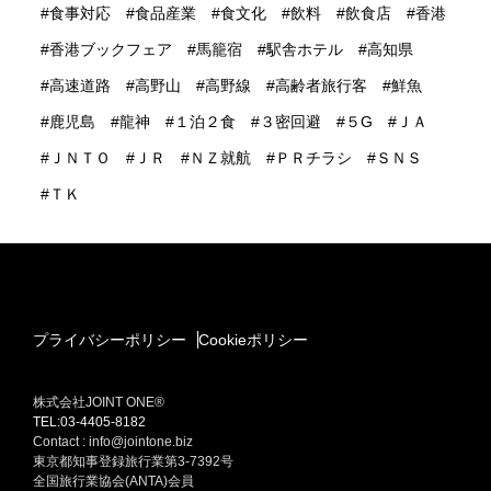
食事対応
食品産業
食文化
飲料
飲食店
香港
香港ブックフェア
馬籠宿
駅舎ホテル
高知県
高速道路
高野山
高野線
高齢者旅行客
鮮魚
鹿児島
龍神
１泊２食
３密回避
５G
ＪＡ
ＪＮＴＯ
ＪＲ
ＮＺ就航
ＰＲチラシ
ＳＮＳ
ＴＫ
プライバシーポリシー
Cookieポリシー
株式会社JOINT ONE®
TEL:03-4405-8182
Contact : info@jointone.biz
東京都知事登録旅行業第3-7392号
全国旅行業協会(ANTA)会員