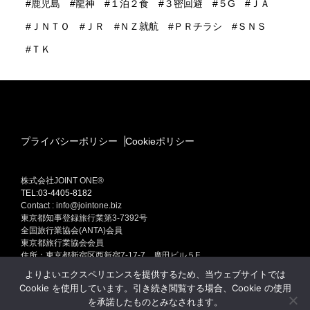
鹿児島
龍神
１泊２食
３密回避
５G
ＪＡ
ＪＮＴＯ
ＪＲ
ＮＺ就航
ＰＲチラシ
ＳＮＳ
ＴＫ
プライバシーポリシー
Cookieポリシー
株式会社JOINT ONE®
TEL:03-4405-8182
Contact : info@jointone.biz
東京都知事登録旅行業第3-7392号
全国旅行業協会(ANTA)会員
東京都旅行業協会会員
住所：東京都新宿区西新宿7-17-7 廣田ビル５F
インバウンド(訪日外国人旅行者）セールスプロモーション
よりよいエクスペリエンスを提供するため、当ウェブサイトでは
訪日外国人旅行者集客専門販売促進 インバウンド ONE Produced by
Cookie を使用しています。引き続き閲覧する場合、Cookie の使用
JOINT ONE
を承諾したものとみなされます。