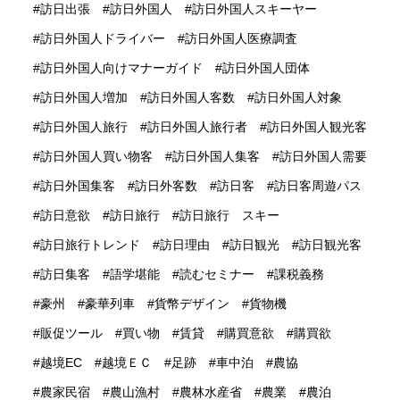
訪日出張
訪日外国人
訪日外国人スキーヤー
訪日外国人ドライバー
訪日外国人医療調査
訪日外国人向けマナーガイド
訪日外国人団体
訪日外国人増加
訪日外国人客数
訪日外国人対象
訪日外国人旅行
訪日外国人旅行者
訪日外国人観光客
訪日外国人買い物客
訪日外国人集客
訪日外国人需要
訪日外国集客
訪日外客数
訪日客
訪日客周遊パス
訪日意欲
訪日旅行
訪日旅行 スキー
訪日旅行トレンド
訪日理由
訪日観光
訪日観光客
訪日集客
語学堪能
読むセミナー
課税義務
豪州
豪華列車
貨幣デザイン
貨物機
販促ツール
買い物
賃貸
購買意欲
購買欲
越境EC
越境ＥＣ
足跡
車中泊
農協
農家民宿
農山漁村
農林水産省
農業
農泊