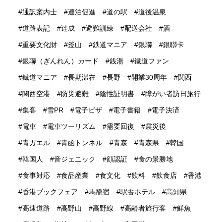
通訳案内士
連泊促進
道の駅
道後温泉
道路表記
達成
避難訓練
配送会社
酒
重要文化財
釜山
鉄道マニア
銀聯
銀聯卡
銀聯（ぎんれん）カード
銭湯
鐡道ファン
鐡道マニア
長期滞在
長野
開業30周年
関西
関西空港
防災避難
陰性証明書
障がい者訪日旅行
集客
雪PR
電子ビザ
電子書籍
電子決済
電車
電車ツーリズム
需要回復
震災後
青ガエル
青函トンネル
青森
青森県
韓国
韓国人
音ジェニック
顔認証
食の景勝地
食事対応
食品産業
食文化
飲料
飲食店
香港
香港ブックフェア
馬籠宿
駅舎ホテル
高知県
高速道路
高野山
高野線
高齢者旅行客
鮮魚