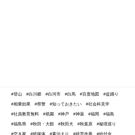
没入体験
浅草
浮世絵
浴衣
海外の
海外の反応
海外プロモーション
海外マーケティング
海外展開
海外旅行再開
海外旅行者
海外格安航空会社
海外発送
消費動向
消費額
深夜バス
渋谷
温泉
温泉ガストロノミー
湯治
満足度
滋賀県
瀬戸内市
瀬戸内海
災害時
災害時初動対応マニュアル
無償提供
無形文化遺産
無料WIFI
熊本
熱中症
爆買い
特定技能ビザ
特集
産業学習観光
留学生
畜産業
発信力強化
登山
白川郷
白河市
白馬
百度地図
盆踊り
相乗効果
県警
知っておきたい
社会科見学
社員教育無料
祇園
神戸
神薬
福岡
福島
福島県
秋田・大館
秋田犬
秋葉原
秘境巡り
空き家
紙媒体
素泊まり
経営改善
給付金