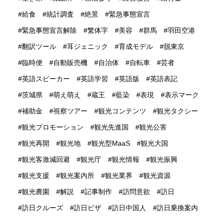
給食
統計調査
絶景
緊急事態宣言
緊急事態宣言解除
繁体字
美容
群馬
羽田空港
翻訳ツール
耳ジェニック
育成モデル
脱東京
臨時便
自動販売機
自治体
自転車
芸者
英語スピーカー
英語学習
英語版
英語表記
茨城県
萌え萌え
蔵王
藍染
表現
表示マーク
補助金
視察ツアー
観光コンテンツ
観光タクシー
観光プロモーション
観光先進国
観光公害
観光再開
観光地
観光型MaaS
観光大国
観光客激減回避
観光庁
観光情報
観光振興
観光支援
観光案内所
観光業界
観光資源
観光農園
解説
記事制作
訪問意欲
訪日
訪日クルーズ
訪日ビザ
訪日中国人
訪日乗換案内