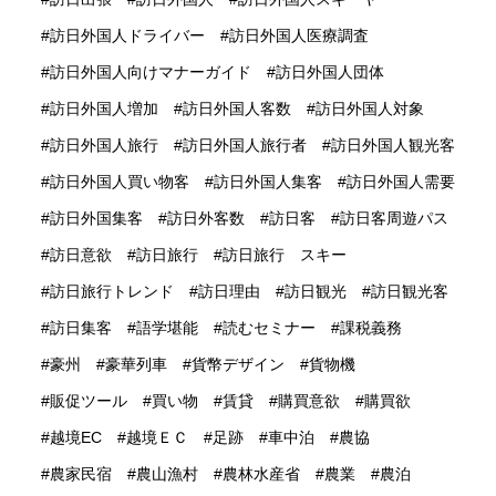
訪日外国人ドライバー
訪日外国人医療調査
訪日外国人向けマナーガイド
訪日外国人団体
訪日外国人増加
訪日外国人客数
訪日外国人対象
訪日外国人旅行
訪日外国人旅行者
訪日外国人観光客
訪日外国人買い物客
訪日外国人集客
訪日外国人需要
訪日外国集客
訪日外客数
訪日客
訪日客周遊パス
訪日意欲
訪日旅行
訪日旅行 スキー
訪日旅行トレンド
訪日理由
訪日観光
訪日観光客
訪日集客
語学堪能
読むセミナー
課税義務
豪州
豪華列車
貨幣デザイン
貨物機
販促ツール
買い物
賃貸
購買意欲
購買欲
越境EC
越境ＥＣ
足跡
車中泊
農協
農家民宿
農山漁村
農林水産省
農業
農泊