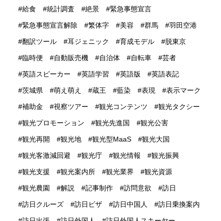
給食
統計調査
絶景
緊急事態宣言
緊急事態宣言解除
繁体字
美容
群馬
羽田空港
翻訳ツール
耳ジェニック
育成モデル
脱東京
臨時便
自動販売機
自治体
自転車
芸者
英語スピーカー
英語学習
英語版
英語表記
茨城県
萌え萌え
蔵王
藍染
表現
表示マーク
補助金
視察ツアー
観光コンテンツ
観光タクシー
観光プロモーション
観光先進国
観光公害
観光再開
観光地
観光型MaaS
観光大国
観光客激減回避
観光庁
観光情報
観光振興
観光支援
観光案内所
観光業界
観光資源
観光農園
解説
記事制作
訪問意欲
訪日
訪日クルーズ
訪日ビザ
訪日中国人
訪日乗換案内
訪日出張
訪日外国人
訪日外国人スキーヤー