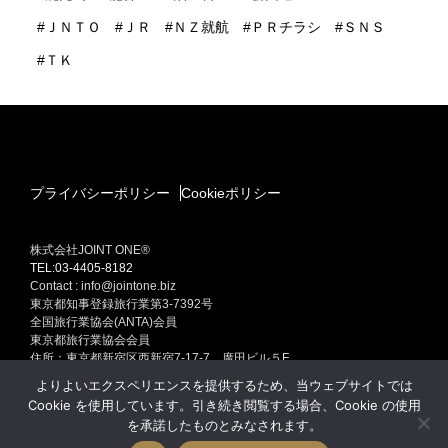
ＪＮＴＯ
ＪＲ
ＮＺ就航
ＰＲチラシ
ＳＮＳ
ＴＫ
プライバシーポリシー
Cookieポリシー
株式会社JOINT ONE®
TEL:03-4405-8182
Contact : info@jointone.biz
東京都知事登録旅行業第3-7392号
全国旅行業協会(ANTA)会員
東京都旅行業協会会員
住所：東京都新宿区西新宿7-17-7 廣田ビル５F
インバウンド(訪日外国人旅行者）セールスプロモーション
よりよいエクスペリエンスを提供するため、当ウェブサイトでは
訪日外国人旅行者集客専門販売促進 インバウンド ONE Produced by
Cookie を使用しています。引き続き閲覧する場合、Cookie の使用
JOINT ONE
を承諾したものとみなされます。