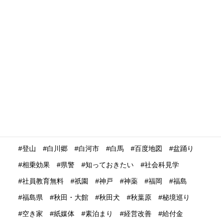
没入体験
浅草
浮世絵
浴衣
海外の
海外の反応
海外プロモーション
海外マーケティング
海外展開
海外旅行再開
海外旅行者
海外格安航空会社
海外発送
消費動向
消費額
深夜バス
渋谷
温泉
温泉ガストロノミー
湯治
満足度
滋賀県
瀬戸内市
瀬戸内海
災害時
災害時初動対応マニュアル
無償提供
無形文化遺産
無料WIFI
熊本
熱中症
爆買い
特定技能ビザ
特集
産業学習観光
留学生
畜産業
発信力強化
登山
白川郷
白河市
白馬
百度地図
盆踊り
相乗効果
県警
知っておきたい
社会科見学
社員教育無料
祇園
神戸
神薬
福岡
福島
福島県
秋田・大館
秋田犬
秋葉原
秘境巡り
空き家
紙媒体
素泊まり
経営改善
給付金