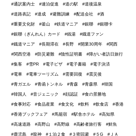
通訳案内士
連泊促進
道の駅
道後温泉
道路表記
達成
避難訓練
配送会社
酒
重要文化財
釜山
鉄道マニア
銀聯
銀聯卡
銀聯（ぎんれん）カード
銭湯
鐡道ファン
鐡道マニア
長期滞在
長野
開業30周年
関西
関西空港
防災避難
陰性証明書
障がい者訪日旅行
集客
雪PR
電子ビザ
電子書籍
電子決済
電車
電車ツーリズム
需要回復
震災後
青ガエル
青函トンネル
青森
青森県
韓国
韓国人
音ジェニック
顔認証
食の景勝地
食事対応
食品産業
食文化
飲料
飲食店
香港
香港ブックフェア
馬籠宿
駅舎ホテル
高知県
高速道路
高野山
高野線
高齢者旅行客
鮮魚
鹿児島
龍神
１泊２食
３密回避
５G
ＪＡ