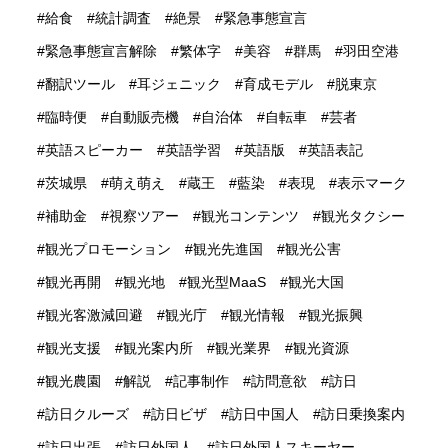
給食
統計調査
絶景
緊急事態宣言
緊急事態宣言解除
繁体字
美容
群馬
羽田空港
翻訳ツール
耳ジェニック
育成モデル
脱東京
臨時便
自動販売機
自治体
自転車
芸者
英語スピーカー
英語学習
英語版
英語表記
茨城県
萌え萌え
蔵王
藍染
表現
表示マーク
補助金
視察ツアー
観光コンテンツ
観光タクシー
観光プロモーション
観光先進国
観光公害
観光再開
観光地
観光型MaaS
観光大国
観光客激減回避
観光庁
観光情報
観光振興
観光支援
観光案内所
観光業界
観光資源
観光農園
解説
記事制作
訪問意欲
訪日
訪日クルーズ
訪日ビザ
訪日中国人
訪日乗換案内
訪日出張
訪日外国人
訪日外国人スキーヤー