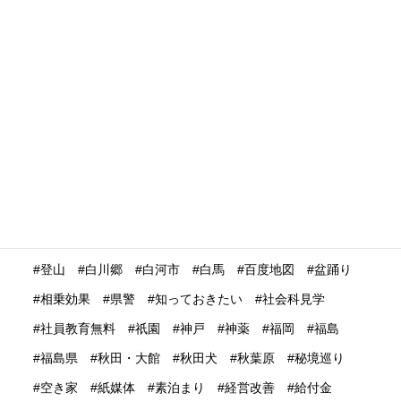
没入体験
浅草
浮世絵
浴衣
海外の
海外の反応
海外プロモーション
海外マーケティング
海外展開
海外旅行再開
海外旅行者
海外格安航空会社
海外発送
消費動向
消費額
深夜バス
渋谷
温泉
温泉ガストロノミー
湯治
満足度
滋賀県
瀬戸内市
瀬戸内海
災害時
災害時初動対応マニュアル
無償提供
無形文化遺産
無料WIFI
熊本
熱中症
爆買い
特定技能ビザ
特集
産業学習観光
留学生
畜産業
発信力強化
登山
白川郷
白河市
白馬
百度地図
盆踊り
相乗効果
県警
知っておきたい
社会科見学
社員教育無料
祇園
神戸
神薬
福岡
福島
福島県
秋田・大館
秋田犬
秋葉原
秘境巡り
空き家
紙媒体
素泊まり
経営改善
給付金