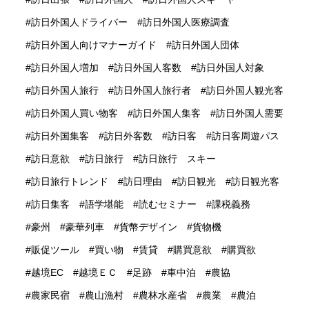
訪日外国人ドライバー
訪日外国人医療調査
訪日外国人向けマナーガイド
訪日外国人団体
訪日外国人増加
訪日外国人客数
訪日外国人対象
訪日外国人旅行
訪日外国人旅行者
訪日外国人観光客
訪日外国人買い物客
訪日外国人集客
訪日外国人需要
訪日外国集客
訪日外客数
訪日客
訪日客周遊パス
訪日意欲
訪日旅行
訪日旅行 スキー
訪日旅行トレンド
訪日理由
訪日観光
訪日観光客
訪日集客
語学堪能
読むセミナー
課税義務
豪州
豪華列車
貨幣デザイン
貨物機
販促ツール
買い物
賃貸
購買意欲
購買欲
越境EC
越境ＥＣ
足跡
車中泊
農協
農家民宿
農山漁村
農林水産省
農業
農泊