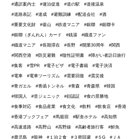
通訳案内士
連泊促進
道の駅
道後温泉
道路表記
達成
避難訓練
配送会社
酒
重要文化財
釜山
鉄道マニア
銀聯
銀聯卡
銀聯（ぎんれん）カード
銭湯
鐡道ファン
鐡道マニア
長期滞在
長野
開業30周年
関西
関西空港
防災避難
陰性証明書
障がい者訪日旅行
集客
雪PR
電子ビザ
電子書籍
電子決済
電車
電車ツーリズム
需要回復
震災後
青ガエル
青函トンネル
青森
青森県
韓国
韓国人
音ジェニック
顔認証
食の景勝地
食事対応
食品産業
食文化
飲料
飲食店
香港
香港ブックフェア
馬籠宿
駅舎ホテル
高知県
高速道路
高野山
高野線
高齢者旅行客
鮮魚
鹿児島
龍神
１泊２食
３密回避
５G
ＪＡ