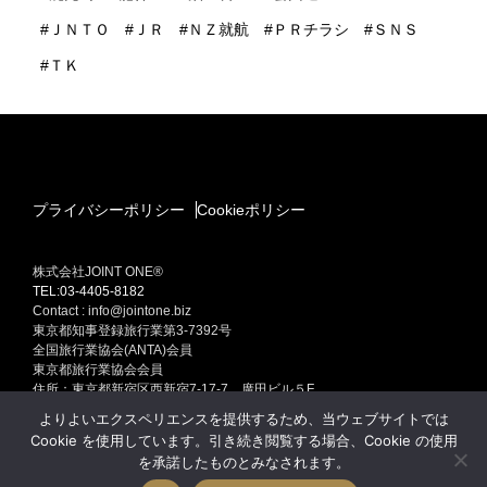
ＪＮＴＯ
ＪＲ
ＮＺ就航
ＰＲチラシ
ＳＮＳ
ＴＫ
プライバシーポリシー
Cookieポリシー
株式会社JOINT ONE®
TEL:03-4405-8182
Contact : info@jointone.biz
東京都知事登録旅行業第3-7392号
全国旅行業協会(ANTA)会員
東京都旅行業協会会員
住所：東京都新宿区西新宿7-17-7 廣田ビル５F
インバウンド(訪日外国人旅行者）セールスプロモーション
よりよいエクスペリエンスを提供するため、当ウェブサイトでは
訪日外国人旅行者集客専門販売促進 インバウンド ONE Produced by
Cookie を使用しています。引き続き閲覧する場合、Cookie の使用
JOINT ONE
を承諾したものとみなされます。