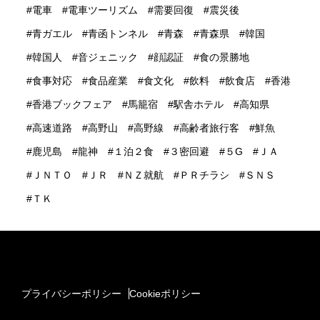
電車
電車ツーリズム
需要回復
震災後
青ガエル
青函トンネル
青森
青森県
韓国
韓国人
音ジェニック
顔認証
食の景勝地
食事対応
食品産業
食文化
飲料
飲食店
香港
香港ブックフェア
馬籠宿
駅舎ホテル
高知県
高速道路
高野山
高野線
高齢者旅行客
鮮魚
鹿児島
龍神
１泊２食
３密回避
５G
ＪＡ
ＪＮＴＯ
ＪＲ
ＮＺ就航
ＰＲチラシ
ＳＮＳ
ＴＫ
プライバシーポリシー
Cookieポリシー