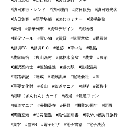
訪日旅行トレンド
訪日理由
訪日観光
訪日観光客
訪日集客
語学堪能
読むセミナー
課税義務
豪州
豪華列車
貨幣デザイン
貨物機
販促ツール
買い物
賃貸
購買意欲
購買欲
越境EC
越境ＥＣ
足跡
車中泊
農協
農家民宿
農山漁村
農林水産省
農業
農泊
通訳案内士
連泊促進
道の駅
道後温泉
道路表記
達成
避難訓練
配送会社
酒
重要文化財
釜山
鉄道マニア
銀聯
銀聯卡
銀聯（ぎんれん）カード
銭湯
鐡道ファン
鐡道マニア
長期滞在
長野
開業30周年
関西
関西空港
防災避難
陰性証明書
障がい者訪日旅行
集客
雪PR
電子ビザ
電子書籍
電子決済