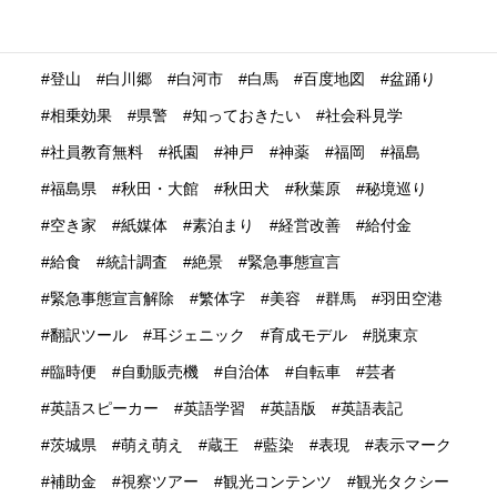
無料WIFI
熊本
熱中症
爆買い
特定技能ビザ
特集
産業学習観光
留学生
畜産業
発信力強化
登山
白川郷
白河市
白馬
百度地図
盆踊り
相乗効果
県警
知っておきたい
社会科見学
社員教育無料
祇園
神戸
神薬
福岡
福島
福島県
秋田・大館
秋田犬
秋葉原
秘境巡り
空き家
紙媒体
素泊まり
経営改善
給付金
給食
統計調査
絶景
緊急事態宣言
緊急事態宣言解除
繁体字
美容
群馬
羽田空港
翻訳ツール
耳ジェニック
育成モデル
脱東京
臨時便
自動販売機
自治体
自転車
芸者
英語スピーカー
英語学習
英語版
英語表記
茨城県
萌え萌え
蔵王
藍染
表現
表示マーク
補助金
視察ツアー
観光コンテンツ
観光タクシー