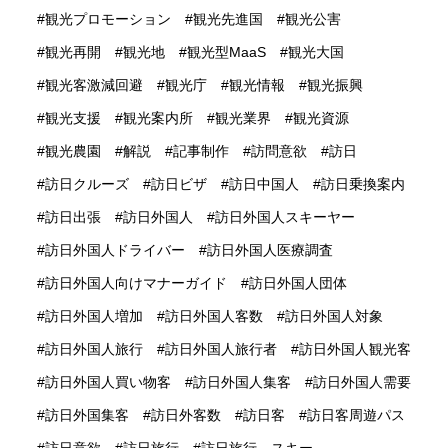
観光プロモーション
観光先進国
観光公害
観光再開
観光地
観光型MaaS
観光大国
観光客激減回避
観光庁
観光情報
観光振興
観光支援
観光案内所
観光業界
観光資源
観光農園
解説
記事制作
訪問意欲
訪日
訪日クルーズ
訪日ビザ
訪日中国人
訪日乗換案内
訪日出張
訪日外国人
訪日外国人スキーヤー
訪日外国人ドライバー
訪日外国人医療調査
訪日外国人向けマナーガイド
訪日外国人団体
訪日外国人増加
訪日外国人客数
訪日外国人対象
訪日外国人旅行
訪日外国人旅行者
訪日外国人観光客
訪日外国人買い物客
訪日外国人集客
訪日外国人需要
訪日外国集客
訪日外客数
訪日客
訪日客周遊パス
訪日意欲
訪日旅行
訪日旅行 スキー