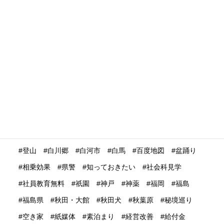
没入体験
浅草
浮世絵
浴衣
海外の
海外の反応
海外プロモーション
海外マーケティング
海外展開
海外旅行再開
海外旅行者
海外格安航空会社
海外発送
消費動向
消費額
深夜バス
渋谷
温泉
温泉ガストロノミー
湯治
満足度
滋賀県
瀬戸内市
瀬戸内海
災害時
災害時初動対応マニュアル
無償提供
無形文化遺産
無料WIFI
熊本
熱中症
爆買い
特定技能ビザ
特集
産業学習観光
留学生
畜産業
発信力強化
登山
白川郷
白河市
白馬
百度地図
盆踊り
相乗効果
県警
知っておきたい
社会科見学
社員教育無料
祇園
神戸
神薬
福岡
福島
福島県
秋田・大館
秋田犬
秋葉原
秘境巡り
空き家
紙媒体
素泊まり
経営改善
給付金