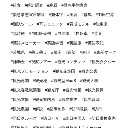
給食
統計調査
絶景
緊急事態宣言
緊急事態宣言解除
繁体字
美容
群馬
羽田空港
翻訳ツール
耳ジェニック
育成モデル
脱東京
臨時便
自動販売機
自治体
自転車
芸者
英語スピーカー
英語学習
英語版
英語表記
茨城県
萌え萌え
蔵王
藍染
表現
表示マーク
補助金
視察ツアー
観光コンテンツ
観光タクシー
観光プロモーション
観光先進国
観光公害
観光再開
観光地
観光型MaaS
観光大国
観光客激減回避
観光庁
観光情報
観光振興
観光支援
観光案内所
観光業界
観光資源
観光農園
解説
記事制作
訪問意欲
訪日
訪日クルーズ
訪日ビザ
訪日中国人
訪日乗換案内
訪日出張
訪日外国人
訪日外国人スキーヤー