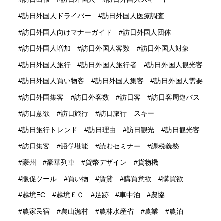
訪日外国人ドライバー
訪日外国人医療調査
訪日外国人向けマナーガイド
訪日外国人団体
訪日外国人増加
訪日外国人客数
訪日外国人対象
訪日外国人旅行
訪日外国人旅行者
訪日外国人観光客
訪日外国人買い物客
訪日外国人集客
訪日外国人需要
訪日外国集客
訪日外客数
訪日客
訪日客周遊パス
訪日意欲
訪日旅行
訪日旅行 スキー
訪日旅行トレンド
訪日理由
訪日観光
訪日観光客
訪日集客
語学堪能
読むセミナー
課税義務
豪州
豪華列車
貨幣デザイン
貨物機
販促ツール
買い物
賃貸
購買意欲
購買欲
越境EC
越境ＥＣ
足跡
車中泊
農協
農家民宿
農山漁村
農林水産省
農業
農泊