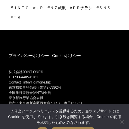
ＪＮＴＯ
ＪＲ
ＮＺ就航
ＰＲチラシ
ＳＮＳ
ＴＫ
プライバシーポリシー
Cookieポリシー
株式会社JOINT ONE®
TEL:03-4405-8182
Contact : info@jointone.biz
東京都知事登録旅行業第3-7392号
全国旅行業協会(ANTA)会員
東京都旅行業協会会員
住所：東京都新宿区西新宿7-17-7 廣田ビル５F
インバウンド(訪日外国人旅行者）セールスプロモーション
よりよいエクスペリエンスを提供するため、当ウェブサイトでは
訪日外国人旅行者集客専門販売促進 インバウンド ONE Produced by
Cookie を使用しています。引き続き閲覧する場合、Cookie の使用
JOINT ONE
を承諾したものとみなされます。