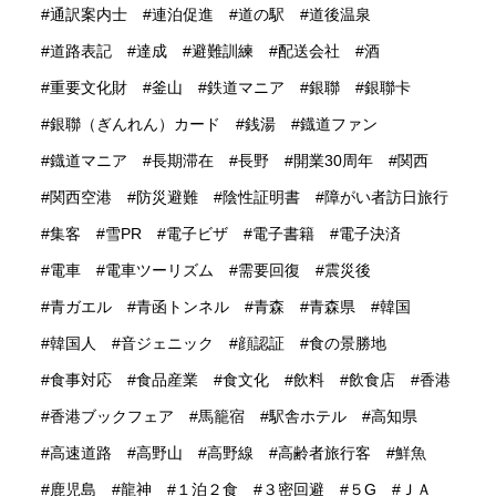
通訳案内士
連泊促進
道の駅
道後温泉
道路表記
達成
避難訓練
配送会社
酒
重要文化財
釜山
鉄道マニア
銀聯
銀聯卡
銀聯（ぎんれん）カード
銭湯
鐡道ファン
鐡道マニア
長期滞在
長野
開業30周年
関西
関西空港
防災避難
陰性証明書
障がい者訪日旅行
集客
雪PR
電子ビザ
電子書籍
電子決済
電車
電車ツーリズム
需要回復
震災後
青ガエル
青函トンネル
青森
青森県
韓国
韓国人
音ジェニック
顔認証
食の景勝地
食事対応
食品産業
食文化
飲料
飲食店
香港
香港ブックフェア
馬籠宿
駅舎ホテル
高知県
高速道路
高野山
高野線
高齢者旅行客
鮮魚
鹿児島
龍神
１泊２食
３密回避
５G
ＪＡ