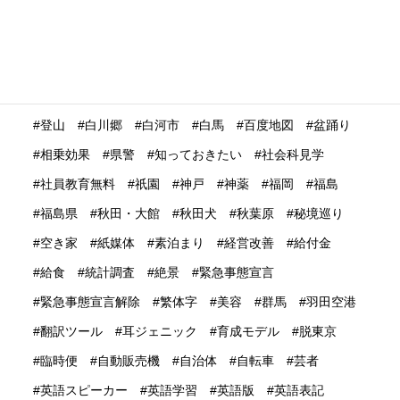
満足度
滋賀県
瀬戸内市
瀬戸内海
災害時
災害時初動対応マニュアル
無償提供
無形文化遺産
無料WIFI
熊本
熱中症
爆買い
特定技能ビザ
特集
産業学習観光
留学生
畜産業
発信力強化
登山
白川郷
白河市
白馬
百度地図
盆踊り
相乗効果
県警
知っておきたい
社会科見学
社員教育無料
祇園
神戸
神薬
福岡
福島
福島県
秋田・大館
秋田犬
秋葉原
秘境巡り
空き家
紙媒体
素泊まり
経営改善
給付金
給食
統計調査
絶景
緊急事態宣言
緊急事態宣言解除
繁体字
美容
群馬
羽田空港
翻訳ツール
耳ジェニック
育成モデル
脱東京
臨時便
自動販売機
自治体
自転車
芸者
英語スピーカー
英語学習
英語版
英語表記