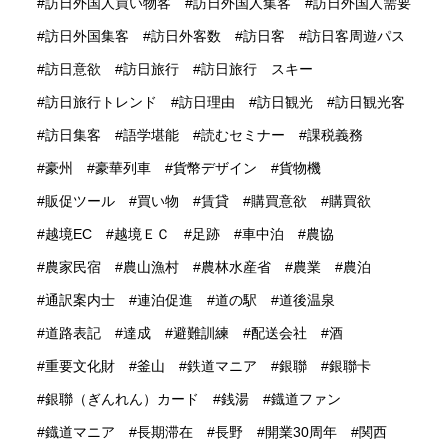
訪日外国人買い物客
訪日外国人集客
訪日外国人需要
訪日外国集客
訪日外客数
訪日客
訪日客周遊パス
訪日意欲
訪日旅行
訪日旅行 スキー
訪日旅行トレンド
訪日理由
訪日観光
訪日観光客
訪日集客
語学堪能
読むセミナー
課税義務
豪州
豪華列車
貨幣デザイン
貨物機
販促ツール
買い物
賃貸
購買意欲
購買欲
越境EC
越境ＥＣ
足跡
車中泊
農協
農家民宿
農山漁村
農林水産省
農業
農泊
通訳案内士
連泊促進
道の駅
道後温泉
道路表記
達成
避難訓練
配送会社
酒
重要文化財
釜山
鉄道マニア
銀聯
銀聯卡
銀聯（ぎんれん）カード
銭湯
鐡道ファン
鐡道マニア
長期滞在
長野
開業30周年
関西