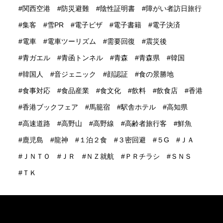
関西空港
防災避難
陰性証明書
障がい者訪日旅行
集客
雪PR
電子ビザ
電子書籍
電子決済
電車
電車ツーリズム
需要回復
震災後
青ガエル
青函トンネル
青森
青森県
韓国
韓国人
音ジェニック
顔認証
食の景勝地
食事対応
食品産業
食文化
飲料
飲食店
香港
香港ブックフェア
馬籠宿
駅舎ホテル
高知県
高速道路
高野山
高野線
高齢者旅行客
鮮魚
鹿児島
龍神
１泊２食
３密回避
５G
ＪＡ
ＪＮＴＯ
ＪＲ
ＮＺ就航
ＰＲチラシ
ＳＮＳ
ＴＫ