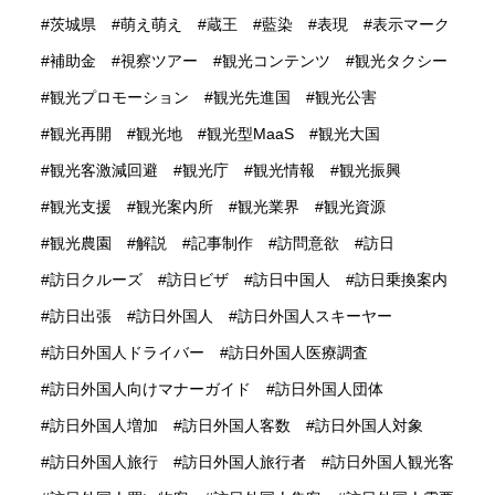
茨城県
萌え萌え
蔵王
藍染
表現
表示マーク
補助金
視察ツアー
観光コンテンツ
観光タクシー
観光プロモーション
観光先進国
観光公害
観光再開
観光地
観光型MaaS
観光大国
観光客激減回避
観光庁
観光情報
観光振興
観光支援
観光案内所
観光業界
観光資源
観光農園
解説
記事制作
訪問意欲
訪日
訪日クルーズ
訪日ビザ
訪日中国人
訪日乗換案内
訪日出張
訪日外国人
訪日外国人スキーヤー
訪日外国人ドライバー
訪日外国人医療調査
訪日外国人向けマナーガイド
訪日外国人団体
訪日外国人増加
訪日外国人客数
訪日外国人対象
訪日外国人旅行
訪日外国人旅行者
訪日外国人観光客