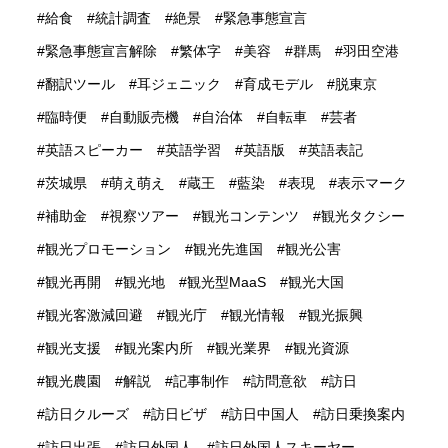
給食
統計調査
絶景
緊急事態宣言
緊急事態宣言解除
繁体字
美容
群馬
羽田空港
翻訳ツール
耳ジェニック
育成モデル
脱東京
臨時便
自動販売機
自治体
自転車
芸者
英語スピーカー
英語学習
英語版
英語表記
茨城県
萌え萌え
蔵王
藍染
表現
表示マーク
補助金
視察ツアー
観光コンテンツ
観光タクシー
観光プロモーション
観光先進国
観光公害
観光再開
観光地
観光型MaaS
観光大国
観光客激減回避
観光庁
観光情報
観光振興
観光支援
観光案内所
観光業界
観光資源
観光農園
解説
記事制作
訪問意欲
訪日
訪日クルーズ
訪日ビザ
訪日中国人
訪日乗換案内
訪日出張
訪日外国人
訪日外国人スキーヤー