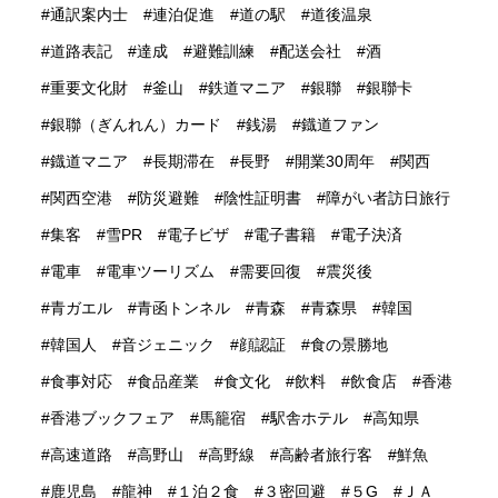
通訳案内士
連泊促進
道の駅
道後温泉
道路表記
達成
避難訓練
配送会社
酒
重要文化財
釜山
鉄道マニア
銀聯
銀聯卡
銀聯（ぎんれん）カード
銭湯
鐡道ファン
鐡道マニア
長期滞在
長野
開業30周年
関西
関西空港
防災避難
陰性証明書
障がい者訪日旅行
集客
雪PR
電子ビザ
電子書籍
電子決済
電車
電車ツーリズム
需要回復
震災後
青ガエル
青函トンネル
青森
青森県
韓国
韓国人
音ジェニック
顔認証
食の景勝地
食事対応
食品産業
食文化
飲料
飲食店
香港
香港ブックフェア
馬籠宿
駅舎ホテル
高知県
高速道路
高野山
高野線
高齢者旅行客
鮮魚
鹿児島
龍神
１泊２食
３密回避
５G
ＪＡ