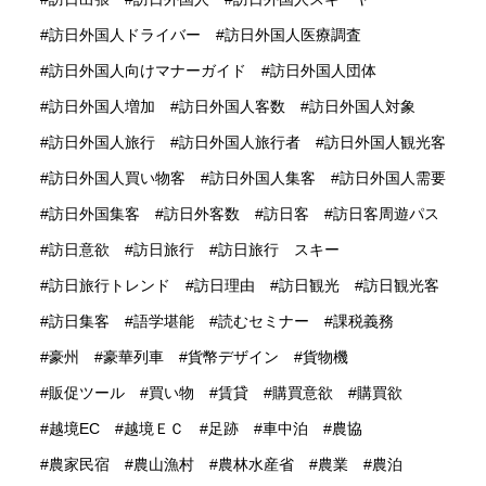
訪日外国人ドライバー
訪日外国人医療調査
訪日外国人向けマナーガイド
訪日外国人団体
訪日外国人増加
訪日外国人客数
訪日外国人対象
訪日外国人旅行
訪日外国人旅行者
訪日外国人観光客
訪日外国人買い物客
訪日外国人集客
訪日外国人需要
訪日外国集客
訪日外客数
訪日客
訪日客周遊パス
訪日意欲
訪日旅行
訪日旅行 スキー
訪日旅行トレンド
訪日理由
訪日観光
訪日観光客
訪日集客
語学堪能
読むセミナー
課税義務
豪州
豪華列車
貨幣デザイン
貨物機
販促ツール
買い物
賃貸
購買意欲
購買欲
越境EC
越境ＥＣ
足跡
車中泊
農協
農家民宿
農山漁村
農林水産省
農業
農泊