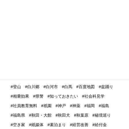
没入体験
浅草
浮世絵
浴衣
海外の
海外の反応
海外プロモーション
海外マーケティング
海外展開
海外旅行再開
海外旅行者
海外格安航空会社
海外発送
消費動向
消費額
深夜バス
渋谷
温泉
温泉ガストロノミー
湯治
満足度
滋賀県
瀬戸内市
瀬戸内海
災害時
災害時初動対応マニュアル
無償提供
無形文化遺産
無料WIFI
熊本
熱中症
爆買い
特定技能ビザ
特集
産業学習観光
留学生
畜産業
発信力強化
登山
白川郷
白河市
白馬
百度地図
盆踊り
相乗効果
県警
知っておきたい
社会科見学
社員教育無料
祇園
神戸
神薬
福岡
福島
福島県
秋田・大館
秋田犬
秋葉原
秘境巡り
空き家
紙媒体
素泊まり
経営改善
給付金