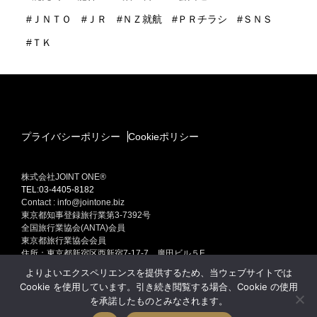
ＪＮＴＯ
ＪＲ
ＮＺ就航
ＰＲチラシ
ＳＮＳ
ＴＫ
プライバシーポリシー
Cookieポリシー
株式会社JOINT ONE®
TEL:03-4405-8182
Contact : info@jointone.biz
東京都知事登録旅行業第3-7392号
全国旅行業協会(ANTA)会員
東京都旅行業協会会員
住所：東京都新宿区西新宿7-17-7 廣田ビル５F
インバウンド(訪日外国人旅行者）セールスプロモーション
よりよいエクスペリエンスを提供するため、当ウェブサイトでは
訪日外国人旅行者集客専門販売促進 インバウンド ONE Produced by
Cookie を使用しています。引き続き閲覧する場合、Cookie の使用
JOINT ONE
を承諾したものとみなされます。