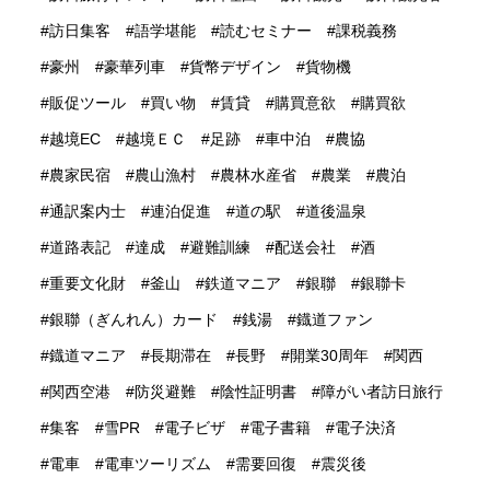
訪日集客
語学堪能
読むセミナー
課税義務
豪州
豪華列車
貨幣デザイン
貨物機
販促ツール
買い物
賃貸
購買意欲
購買欲
越境EC
越境ＥＣ
足跡
車中泊
農協
農家民宿
農山漁村
農林水産省
農業
農泊
通訳案内士
連泊促進
道の駅
道後温泉
道路表記
達成
避難訓練
配送会社
酒
重要文化財
釜山
鉄道マニア
銀聯
銀聯卡
銀聯（ぎんれん）カード
銭湯
鐡道ファン
鐡道マニア
長期滞在
長野
開業30周年
関西
関西空港
防災避難
陰性証明書
障がい者訪日旅行
集客
雪PR
電子ビザ
電子書籍
電子決済
電車
電車ツーリズム
需要回復
震災後