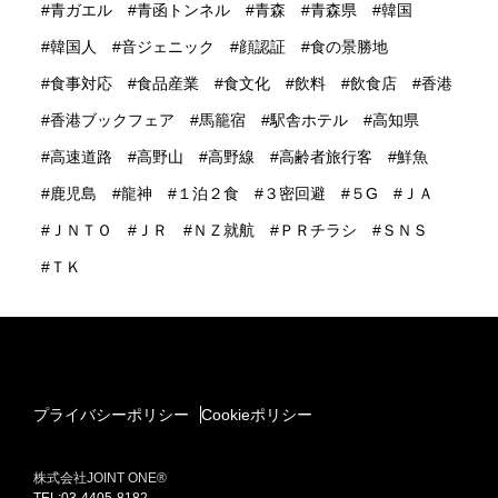
青ガエル
青函トンネル
青森
青森県
韓国
韓国人
音ジェニック
顔認証
食の景勝地
食事対応
食品産業
食文化
飲料
飲食店
香港
香港ブックフェア
馬籠宿
駅舎ホテル
高知県
高速道路
高野山
高野線
高齢者旅行客
鮮魚
鹿児島
龍神
１泊２食
３密回避
５G
ＪＡ
ＪＮＴＯ
ＪＲ
ＮＺ就航
ＰＲチラシ
ＳＮＳ
ＴＫ
プライバシーポリシー
Cookieポリシー
株式会社JOINT ONE®