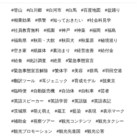
特集
産業学習観光
留学生
畜産業
発信力強化
登山
白川郷
白河市
白馬
百度地図
盆踊り
相乗効果
県警
知っておきたい
社会科見学
社員教育無料
祇園
神戸
神薬
福岡
福島
福島県
秋田・大館
秋田犬
秋葉原
秘境巡り
空き家
紙媒体
素泊まり
経営改善
給付金
給食
統計調査
絶景
緊急事態宣言
緊急事態宣言解除
繁体字
美容
群馬
羽田空港
翻訳ツール
耳ジェニック
育成モデル
脱東京
臨時便
自動販売機
自治体
自転車
芸者
英語スピーカー
英語学習
英語版
英語表記
茨城県
萌え萌え
蔵王
藍染
表現
表示マーク
補助金
視察ツアー
観光コンテンツ
観光タクシー
観光プロモーション
観光先進国
観光公害