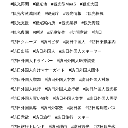
観光再開
観光地
観光型MaaS
観光大国
観光客激減回避
観光庁
観光情報
観光振興
観光支援
観光案内所
観光業界
観光資源
観光農園
解説
記事制作
訪問意欲
訪日
訪日クルーズ
訪日ビザ
訪日中国人
訪日乗換案内
訪日出張
訪日外国人
訪日外国人スキーヤー
訪日外国人ドライバー
訪日外国人医療調査
訪日外国人向けマナーガイド
訪日外国人団体
訪日外国人増加
訪日外国人客数
訪日外国人対象
訪日外国人旅行
訪日外国人旅行者
訪日外国人観光客
訪日外国人買い物客
訪日外国人集客
訪日外国人需要
訪日外国集客
訪日外客数
訪日客
訪日客周遊パス
訪日意欲
訪日旅行
訪日旅行 スキー
訪日旅行トレンド
訪日理由
訪日観光
訪日観光客