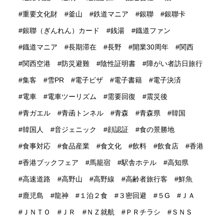
重要文化財
釜山
鉄道マニア
銀聯
銀聯卡
銀聯（ぎんれん）カード
銭湯
鐡道ファン
鐡道マニア
長期滞在
長野
開業30周年
関西
関西空港
防災避難
陰性証明書
障がい者訪日旅行
集客
雪PR
電子ビザ
電子書籍
電子決済
電車
電車ツーリズム
需要回復
震災後
青ガエル
青函トンネル
青森
青森県
韓国
韓国人
音ジェニック
顔認証
食の景勝地
食事対応
食品産業
食文化
飲料
飲食店
香港
香港ブックフェア
馬籠宿
駅舎ホテル
高知県
高速道路
高野山
高野線
高齢者旅行客
鮮魚
鹿児島
龍神
１泊２食
３密回避
５G
ＪＡ
ＪＮＴＯ
ＪＲ
ＮＺ就航
ＰＲチラシ
ＳＮＳ