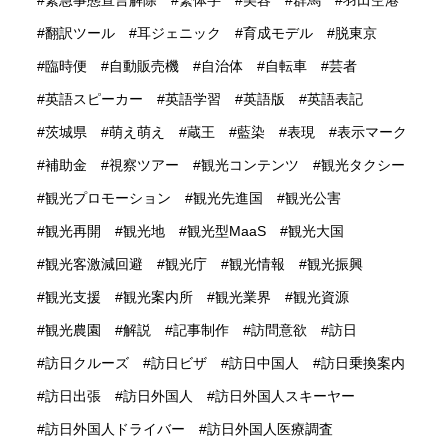
緊急事態宣言解除
繁体字
美容
群馬
羽田空港
翻訳ツール
耳ジェニック
育成モデル
脱東京
臨時便
自動販売機
自治体
自転車
芸者
英語スピーカー
英語学習
英語版
英語表記
茨城県
萌え萌え
蔵王
藍染
表現
表示マーク
補助金
視察ツアー
観光コンテンツ
観光タクシー
観光プロモーション
観光先進国
観光公害
観光再開
観光地
観光型MaaS
観光大国
観光客激減回避
観光庁
観光情報
観光振興
観光支援
観光案内所
観光業界
観光資源
観光農園
解説
記事制作
訪問意欲
訪日
訪日クルーズ
訪日ビザ
訪日中国人
訪日乗換案内
訪日出張
訪日外国人
訪日外国人スキーヤー
訪日外国人ドライバー
訪日外国人医療調査