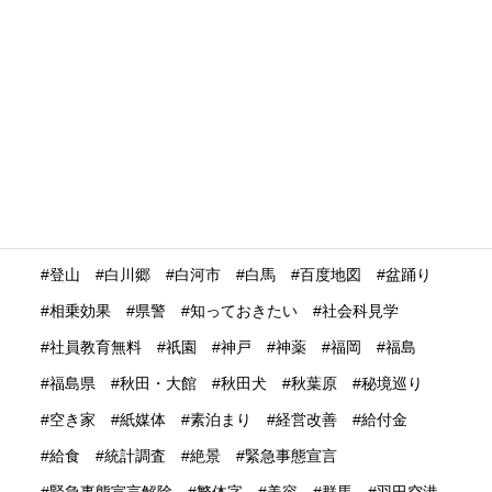
海外展開
海外旅行再開
海外旅行者
海外格安航空会社
海外発送
消費動向
消費額
深夜バス
渋谷
温泉
温泉ガストロノミー
湯治
満足度
滋賀県
瀬戸内市
瀬戸内海
災害時
災害時初動対応マニュアル
無償提供
無形文化遺産
無料WIFI
熊本
熱中症
爆買い
特定技能ビザ
特集
産業学習観光
留学生
畜産業
発信力強化
登山
白川郷
白河市
白馬
百度地図
盆踊り
相乗効果
県警
知っておきたい
社会科見学
社員教育無料
祇園
神戸
神薬
福岡
福島
福島県
秋田・大館
秋田犬
秋葉原
秘境巡り
空き家
紙媒体
素泊まり
経営改善
給付金
給食
統計調査
絶景
緊急事態宣言