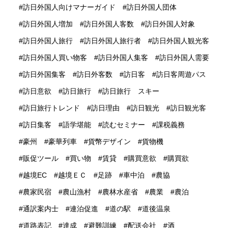
訪日外国人向けマナーガイド
訪日外国人団体
訪日外国人増加
訪日外国人客数
訪日外国人対象
訪日外国人旅行
訪日外国人旅行者
訪日外国人観光客
訪日外国人買い物客
訪日外国人集客
訪日外国人需要
訪日外国集客
訪日外客数
訪日客
訪日客周遊パス
訪日意欲
訪日旅行
訪日旅行 スキー
訪日旅行トレンド
訪日理由
訪日観光
訪日観光客
訪日集客
語学堪能
読むセミナー
課税義務
豪州
豪華列車
貨幣デザイン
貨物機
販促ツール
買い物
賃貸
購買意欲
購買欲
越境EC
越境ＥＣ
足跡
車中泊
農協
農家民宿
農山漁村
農林水産省
農業
農泊
通訳案内士
連泊促進
道の駅
道後温泉
道路表記
達成
避難訓練
配送会社
酒