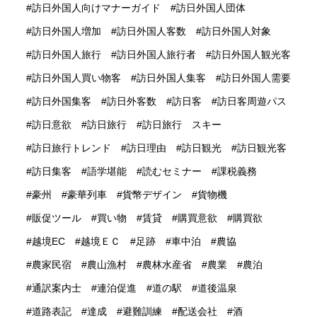
訪日外国人向けマナーガイド
訪日外国人団体
訪日外国人増加
訪日外国人客数
訪日外国人対象
訪日外国人旅行
訪日外国人旅行者
訪日外国人観光客
訪日外国人買い物客
訪日外国人集客
訪日外国人需要
訪日外国集客
訪日外客数
訪日客
訪日客周遊パス
訪日意欲
訪日旅行
訪日旅行 スキー
訪日旅行トレンド
訪日理由
訪日観光
訪日観光客
訪日集客
語学堪能
読むセミナー
課税義務
豪州
豪華列車
貨幣デザイン
貨物機
販促ツール
買い物
賃貸
購買意欲
購買欲
越境EC
越境ＥＣ
足跡
車中泊
農協
農家民宿
農山漁村
農林水産省
農業
農泊
通訳案内士
連泊促進
道の駅
道後温泉
道路表記
達成
避難訓練
配送会社
酒