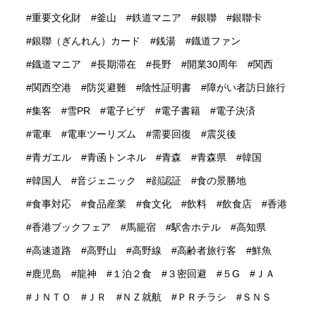
重要文化財
釜山
鉄道マニア
銀聯
銀聯卡
銀聯（ぎんれん）カード
銭湯
鐡道ファン
鐡道マニア
長期滞在
長野
開業30周年
関西
関西空港
防災避難
陰性証明書
障がい者訪日旅行
集客
雪PR
電子ビザ
電子書籍
電子決済
電車
電車ツーリズム
需要回復
震災後
青ガエル
青函トンネル
青森
青森県
韓国
韓国人
音ジェニック
顔認証
食の景勝地
食事対応
食品産業
食文化
飲料
飲食店
香港
香港ブックフェア
馬籠宿
駅舎ホテル
高知県
高速道路
高野山
高野線
高齢者旅行客
鮮魚
鹿児島
龍神
１泊２食
３密回避
５G
ＪＡ
ＪＮＴＯ
ＪＲ
ＮＺ就航
ＰＲチラシ
ＳＮＳ