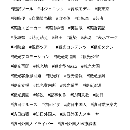
翻訳ツール
耳ジェニック
育成モデル
脱東京
臨時便
自動販売機
自治体
自転車
芸者
英語スピーカー
英語学習
英語版
英語表記
茨城県
萌え萌え
蔵王
藍染
表現
表示マーク
補助金
視察ツアー
観光コンテンツ
観光タクシー
観光プロモーション
観光先進国
観光公害
観光再開
観光地
観光型MaaS
観光大国
観光客激減回避
観光庁
観光情報
観光振興
観光支援
観光案内所
観光業界
観光資源
観光農園
解説
記事制作
訪問意欲
訪日
訪日クルーズ
訪日ビザ
訪日中国人
訪日乗換案内
訪日出張
訪日外国人
訪日外国人スキーヤー
訪日外国人ドライバー
訪日外国人医療調査