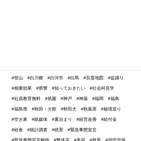
海外展開
海外旅行再開
海外旅行者
海外格安航空会社
海外発送
消費動向
消費額
深夜バス
渋谷
温泉
温泉ガストロノミー
湯治
満足度
滋賀県
瀬戸内市
瀬戸内海
災害時
災害時初動対応マニュアル
無償提供
無形文化遺産
無料WIFI
熊本
熱中症
爆買い
特定技能ビザ
特集
産業学習観光
留学生
畜産業
発信力強化
登山
白川郷
白河市
白馬
百度地図
盆踊り
相乗効果
県警
知っておきたい
社会科見学
社員教育無料
祇園
神戸
神薬
福岡
福島
福島県
秋田・大館
秋田犬
秋葉原
秘境巡り
空き家
紙媒体
素泊まり
経営改善
給付金
給食
統計調査
絶景
緊急事態宣言
緊急事態宣言解除
繁体字
美容
群馬
羽田空港