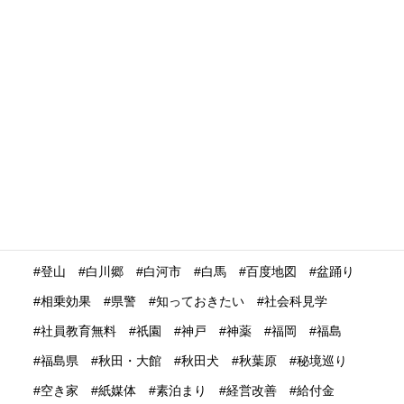
没入体験
浅草
浮世絵
浴衣
海外の
海外の反応
海外プロモーション
海外マーケティング
海外展開
海外旅行再開
海外旅行者
海外格安航空会社
海外発送
消費動向
消費額
深夜バス
渋谷
温泉
温泉ガストロノミー
湯治
満足度
滋賀県
瀬戸内市
瀬戸内海
災害時
災害時初動対応マニュアル
無償提供
無形文化遺産
無料WIFI
熊本
熱中症
爆買い
特定技能ビザ
特集
産業学習観光
留学生
畜産業
発信力強化
登山
白川郷
白河市
白馬
百度地図
盆踊り
相乗効果
県警
知っておきたい
社会科見学
社員教育無料
祇園
神戸
神薬
福岡
福島
福島県
秋田・大館
秋田犬
秋葉原
秘境巡り
空き家
紙媒体
素泊まり
経営改善
給付金