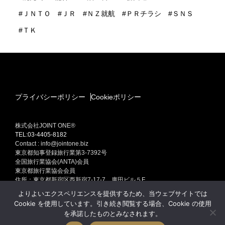
ＪＮＴＯ
ＪＲ
ＮＺ就航
ＰＲチラシ
ＳＮＳ
ＴＫ
プライバシーポリシー
Cookieポリシー
株式会社JOINT ONE®
TEL:03-4405-8182
Contact : info@jointone.biz
東京都知事登録旅行業第3-7392号
全国旅行業協会(ANTA)会員
東京都旅行業協会会員
住所：東京都新宿区西新宿7-17-7 廣田ビル５F
インバウンド(訪日外国人旅行者）セールスプロモーション
よりよいエクスペリエンスを提供するため、当ウェブサイトでは
訪日外国人旅行者集客専門販売促進 インバウンド ONE Produced by
Cookie を使用しています。引き続き閲覧する場合、Cookie の使用
JOINT ONE
を承諾したものとみなされます。