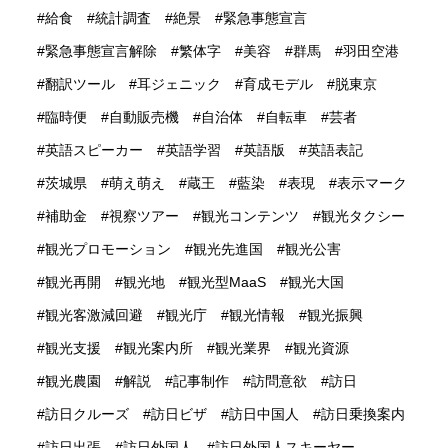
給食
統計調査
絶景
緊急事態宣言
緊急事態宣言解除
繁体字
美容
群馬
羽田空港
翻訳ツール
耳ジェニック
育成モデル
脱東京
臨時便
自動販売機
自治体
自転車
芸者
英語スピーカー
英語学習
英語版
英語表記
茨城県
萌え萌え
蔵王
藍染
表現
表示マーク
補助金
視察ツアー
観光コンテンツ
観光タクシー
観光プロモーション
観光先進国
観光公害
観光再開
観光地
観光型MaaS
観光大国
観光客激減回避
観光庁
観光情報
観光振興
観光支援
観光案内所
観光業界
観光資源
観光農園
解説
記事制作
訪問意欲
訪日
訪日クルーズ
訪日ビザ
訪日中国人
訪日乗換案内
訪日出張
訪日外国人
訪日外国人スキーヤー