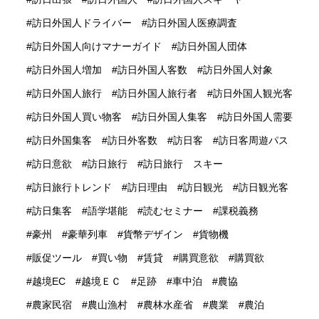
訪日外国人ドライバー
訪日外国人医療調査
訪日外国人向けマナーガイド
訪日外国人団体
訪日外国人増加
訪日外国人客数
訪日外国人対象
訪日外国人旅行
訪日外国人旅行者
訪日外国人観光客
訪日外国人買い物客
訪日外国人集客
訪日外国人需要
訪日外国集客
訪日外客数
訪日客
訪日客周遊パス
訪日意欲
訪日旅行
訪日旅行 スキー
訪日旅行トレンド
訪日理由
訪日観光
訪日観光客
訪日集客
語学堪能
読むセミナー
課税義務
豪州
豪華列車
貨幣デザイン
貨物機
販促ツール
買い物
賃貸
購買意欲
購買欲
越境EC
越境ＥＣ
足跡
車中泊
農協
農家民宿
農山漁村
農林水産省
農業
農泊