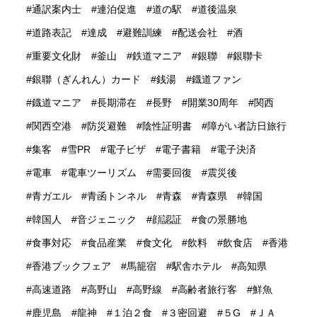
通訳案内士
連泊促進
道の駅
道後温泉
道路表記
達成
避難訓練
配送会社
酒
重要文化財
釜山
鉄道マニア
銀聯
銀聯卡
銀聯（ぎんれん）カード
銭湯
鐡道ファン
鐡道マニア
長期滞在
長野
開業30周年
関西
関西空港
防災避難
陰性証明書
障がい者訪日旅行
集客
雪PR
電子ビザ
電子書籍
電子決済
電車
電車ツーリズム
需要回復
震災後
青ガエル
青函トンネル
青森
青森県
韓国
韓国人
音ジェニック
顔認証
食の景勝地
食事対応
食品産業
食文化
飲料
飲食店
香港
香港ブックフェア
馬籠宿
駅舎ホテル
高知県
高速道路
高野山
高野線
高齢者旅行客
鮮魚
鹿児島
龍神
１泊２食
３密回避
５G
ＪＡ