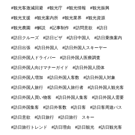
観光客激減回避
観光庁
観光情報
観光振興
観光支援
観光案内所
観光業界
観光資源
観光農園
解説
記事制作
訪問意欲
訪日
訪日クルーズ
訪日ビザ
訪日中国人
訪日乗換案内
訪日出張
訪日外国人
訪日外国人スキーヤー
訪日外国人ドライバー
訪日外国人医療調査
訪日外国人向けマナーガイド
訪日外国人団体
訪日外国人増加
訪日外国人客数
訪日外国人対象
訪日外国人旅行
訪日外国人旅行者
訪日外国人観光客
訪日外国人買い物客
訪日外国人集客
訪日外国人需要
訪日外国集客
訪日外客数
訪日客
訪日客周遊パス
訪日意欲
訪日旅行
訪日旅行 スキー
訪日旅行トレンド
訪日理由
訪日観光
訪日観光客