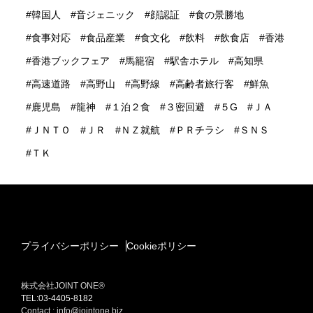
韓国人
音ジェニック
顔認証
食の景勝地
食事対応
食品産業
食文化
飲料
飲食店
香港
香港ブックフェア
馬籠宿
駅舎ホテル
高知県
高速道路
高野山
高野線
高齢者旅行客
鮮魚
鹿児島
龍神
１泊２食
３密回避
５G
ＪＡ
ＪＮＴＯ
ＪＲ
ＮＺ就航
ＰＲチラシ
ＳＮＳ
ＴＫ
プライバシーポリシー
Cookieポリシー
株式会社JOINT ONE®
TEL:03-4405-8182
Contact : info@jointone.biz