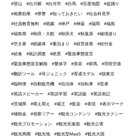
登山
白川郷
白河市
白馬
百度地図
盆踊り
相乗効果
県警
知っておきたい
社会科見学
社員教育無料
祇園
神戸
神薬
福岡
福島
福島県
秋田・大館
秋田犬
秋葉原
秘境巡り
空き家
紙媒体
素泊まり
経営改善
給付金
給食
統計調査
絶景
緊急事態宣言
緊急事態宣言解除
繁体字
美容
群馬
羽田空港
翻訳ツール
耳ジェニック
育成モデル
脱東京
臨時便
自動販売機
自治体
自転車
芸者
英語スピーカー
英語学習
英語版
英語表記
茨城県
萌え萌え
蔵王
藍染
表現
表示マーク
補助金
視察ツアー
観光コンテンツ
観光タクシー
観光プロモーション
観光先進国
観光公害
観光再開
観光地
観光型MaaS
観光大国