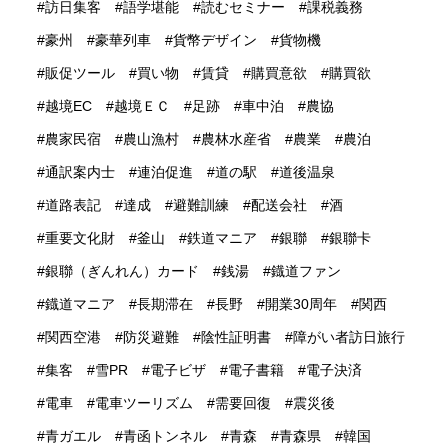
訪日集客
語学堪能
読むセミナー
課税義務
豪州
豪華列車
貨幣デザイン
貨物機
販促ツール
買い物
賃貸
購買意欲
購買欲
越境EC
越境ＥＣ
足跡
車中泊
農協
農家民宿
農山漁村
農林水産省
農業
農泊
通訳案内士
連泊促進
道の駅
道後温泉
道路表記
達成
避難訓練
配送会社
酒
重要文化財
釜山
鉄道マニア
銀聯
銀聯卡
銀聯（ぎんれん）カード
銭湯
鐡道ファン
鐡道マニア
長期滞在
長野
開業30周年
関西
関西空港
防災避難
陰性証明書
障がい者訪日旅行
集客
雪PR
電子ビザ
電子書籍
電子決済
電車
電車ツーリズム
需要回復
震災後
青ガエル
青函トンネル
青森
青森県
韓国