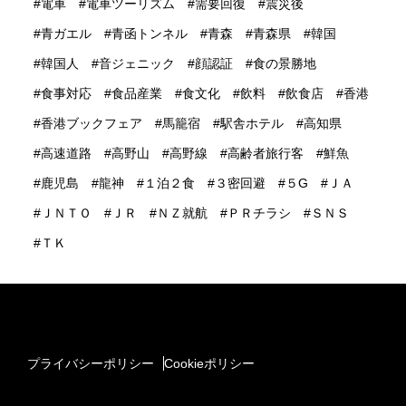
電車
電車ツーリズム
需要回復
震災後
青ガエル
青函トンネル
青森
青森県
韓国
韓国人
音ジェニック
顔認証
食の景勝地
食事対応
食品産業
食文化
飲料
飲食店
香港
香港ブックフェア
馬籠宿
駅舎ホテル
高知県
高速道路
高野山
高野線
高齢者旅行客
鮮魚
鹿児島
龍神
１泊２食
３密回避
５G
ＪＡ
ＪＮＴＯ
ＪＲ
ＮＺ就航
ＰＲチラシ
ＳＮＳ
ＴＫ
プライバシーポリシー
Cookieポリシー