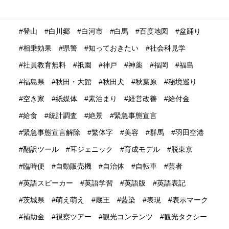
特集
産業学習観光
留学生
畜産業
発信力強化
登山
白川郷
白河市
白馬
百度地図
盆踊り
相乗効果
県警
知っておきたい
社会科見学
社員教育無料
祇園
神戸
神薬
福岡
福島
福島県
秋田・大館
秋田犬
秋葉原
秘境巡り
空き家
紙媒体
素泊まり
経営改善
給付金
給食
統計調査
絶景
緊急事態宣言
緊急事態宣言解除
繁体字
美容
群馬
羽田空港
翻訳ツール
耳ジェニック
育成モデル
脱東京
臨時便
自動販売機
自治体
自転車
芸者
英語スピーカー
英語学習
英語版
英語表記
茨城県
萌え萌え
蔵王
藍染
表現
表示マーク
補助金
視察ツアー
観光コンテンツ
観光タクシー