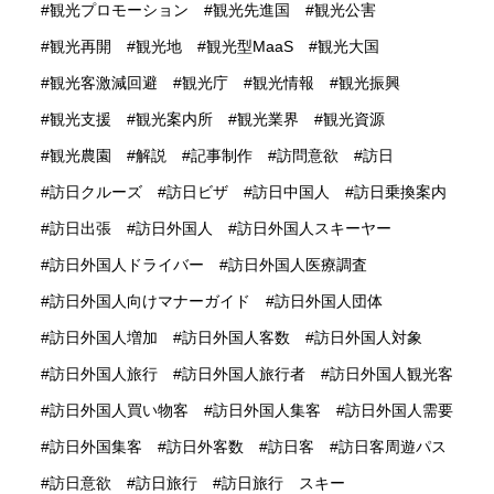
観光プロモーション
観光先進国
観光公害
観光再開
観光地
観光型MaaS
観光大国
観光客激減回避
観光庁
観光情報
観光振興
観光支援
観光案内所
観光業界
観光資源
観光農園
解説
記事制作
訪問意欲
訪日
訪日クルーズ
訪日ビザ
訪日中国人
訪日乗換案内
訪日出張
訪日外国人
訪日外国人スキーヤー
訪日外国人ドライバー
訪日外国人医療調査
訪日外国人向けマナーガイド
訪日外国人団体
訪日外国人増加
訪日外国人客数
訪日外国人対象
訪日外国人旅行
訪日外国人旅行者
訪日外国人観光客
訪日外国人買い物客
訪日外国人集客
訪日外国人需要
訪日外国集客
訪日外客数
訪日客
訪日客周遊パス
訪日意欲
訪日旅行
訪日旅行 スキー