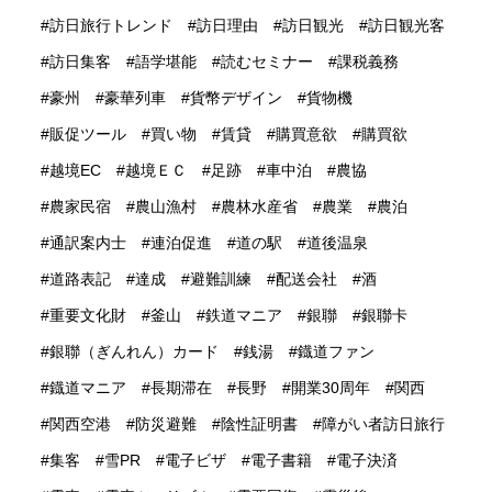
訪日旅行トレンド
訪日理由
訪日観光
訪日観光客
訪日集客
語学堪能
読むセミナー
課税義務
豪州
豪華列車
貨幣デザイン
貨物機
販促ツール
買い物
賃貸
購買意欲
購買欲
越境EC
越境ＥＣ
足跡
車中泊
農協
農家民宿
農山漁村
農林水産省
農業
農泊
通訳案内士
連泊促進
道の駅
道後温泉
道路表記
達成
避難訓練
配送会社
酒
重要文化財
釜山
鉄道マニア
銀聯
銀聯卡
銀聯（ぎんれん）カード
銭湯
鐡道ファン
鐡道マニア
長期滞在
長野
開業30周年
関西
関西空港
防災避難
陰性証明書
障がい者訪日旅行
集客
雪PR
電子ビザ
電子書籍
電子決済