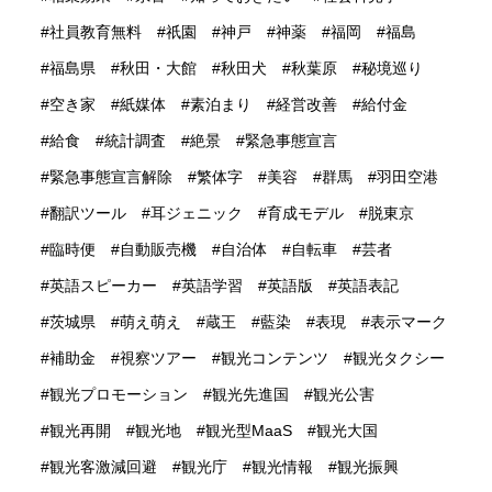
社員教育無料
祇園
神戸
神薬
福岡
福島
福島県
秋田・大館
秋田犬
秋葉原
秘境巡り
空き家
紙媒体
素泊まり
経営改善
給付金
給食
統計調査
絶景
緊急事態宣言
緊急事態宣言解除
繁体字
美容
群馬
羽田空港
翻訳ツール
耳ジェニック
育成モデル
脱東京
臨時便
自動販売機
自治体
自転車
芸者
英語スピーカー
英語学習
英語版
英語表記
茨城県
萌え萌え
蔵王
藍染
表現
表示マーク
補助金
視察ツアー
観光コンテンツ
観光タクシー
観光プロモーション
観光先進国
観光公害
観光再開
観光地
観光型MaaS
観光大国
観光客激減回避
観光庁
観光情報
観光振興