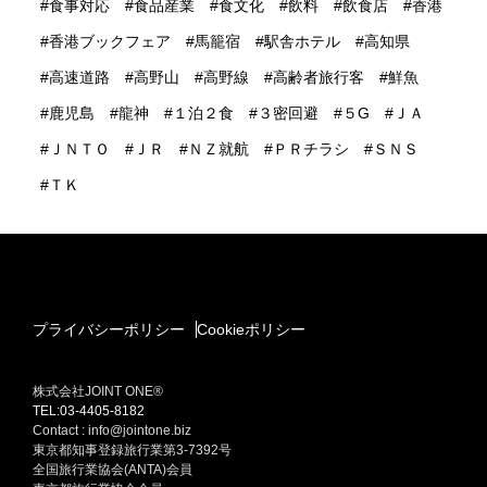
食事対応
食品産業
食文化
飲料
飲食店
香港
香港ブックフェア
馬籠宿
駅舎ホテル
高知県
高速道路
高野山
高野線
高齢者旅行客
鮮魚
鹿児島
龍神
１泊２食
３密回避
５G
ＪＡ
ＪＮＴＯ
ＪＲ
ＮＺ就航
ＰＲチラシ
ＳＮＳ
ＴＫ
プライバシーポリシー
Cookieポリシー
株式会社JOINT ONE®
TEL:03-4405-8182
Contact : info@jointone.biz
東京都知事登録旅行業第3-7392号
全国旅行業協会(ANTA)会員