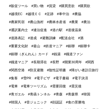
販促ツール
買い物
賃貸
購買意欲
購買欲
越境EC
越境ＥＣ
足跡
車中泊
農協
農家民宿
農山漁村
農林水産省
農業
農泊
通訳案内士
連泊促進
道の駅
道後温泉
道路表記
達成
避難訓練
配送会社
酒
重要文化財
釜山
鉄道マニア
銀聯
銀聯卡
銀聯（ぎんれん）カード
銭湯
鐡道ファン
鐡道マニア
長期滞在
長野
開業30周年
関西
関西空港
防災避難
陰性証明書
障がい者訪日旅行
集客
雪PR
電子ビザ
電子書籍
電子決済
電車
電車ツーリズム
需要回復
震災後
青ガエル
青函トンネル
青森
青森県
韓国
韓国人
音ジェニック
顔認証
食の景勝地