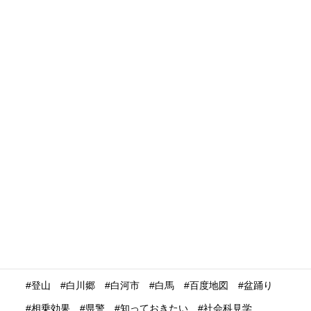
検疫
欧州
欧米
欧米向け集客
欧米豪
欧米豪スキー観光
歴史建造物
民泊
水産業
水際対策
池袋
決済
決済システム
沖縄
没入体験
浅草
浮世絵
浴衣
海外の
海外の反応
海外プロモーション
海外マーケティング
海外展開
海外旅行再開
海外旅行者
海外格安航空会社
海外発送
消費動向
消費額
深夜バス
渋谷
温泉
温泉ガストロノミー
湯治
満足度
滋賀県
瀬戸内市
瀬戸内海
災害時
災害時初動対応マニュアル
無償提供
無形文化遺産
無料WIFI
熊本
熱中症
爆買い
特定技能ビザ
特集
産業学習観光
留学生
畜産業
発信力強化
登山
白川郷
白河市
白馬
百度地図
盆踊り
相乗効果
県警
知っておきたい
社会科見学