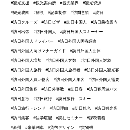
観光支援
観光案内所
観光業界
観光資源
観光農園
解説
記事制作
訪問意欲
訪日
訪日クルーズ
訪日ビザ
訪日中国人
訪日乗換案内
訪日出張
訪日外国人
訪日外国人スキーヤー
訪日外国人ドライバー
訪日外国人医療調査
訪日外国人向けマナーガイド
訪日外国人団体
訪日外国人増加
訪日外国人客数
訪日外国人対象
訪日外国人旅行
訪日外国人旅行者
訪日外国人観光客
訪日外国人買い物客
訪日外国人集客
訪日外国人需要
訪日外国集客
訪日外客数
訪日客
訪日客周遊パス
訪日意欲
訪日旅行
訪日旅行 スキー
訪日旅行トレンド
訪日理由
訪日観光
訪日観光客
訪日集客
語学堪能
読むセミナー
課税義務
豪州
豪華列車
貨幣デザイン
貨物機