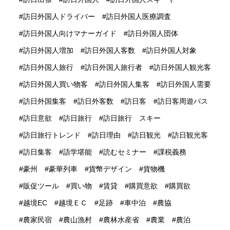
訪日外国人ドライバー
訪日外国人医療調査
訪日外国人向けマナーガイド
訪日外国人団体
訪日外国人増加
訪日外国人客数
訪日外国人対象
訪日外国人旅行
訪日外国人旅行者
訪日外国人観光客
訪日外国人買い物客
訪日外国人集客
訪日外国人需要
訪日外国集客
訪日外客数
訪日客
訪日客周遊パス
訪日意欲
訪日旅行
訪日旅行 スキー
訪日旅行トレンド
訪日理由
訪日観光
訪日観光客
訪日集客
語学堪能
読むセミナー
課税義務
豪州
豪華列車
貨幣デザイン
貨物機
販促ツール
買い物
賃貸
購買意欲
購買欲
越境EC
越境ＥＣ
足跡
車中泊
農協
農家民宿
農山漁村
農林水産省
農業
農泊