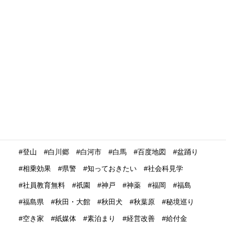
没入体験
浅草
浮世絵
浴衣
海外の
海外の反応
海外プロモーション
海外マーケティング
海外展開
海外旅行再開
海外旅行者
海外格安航空会社
海外発送
消費動向
消費額
深夜バス
渋谷
温泉
温泉ガストロノミー
湯治
満足度
滋賀県
瀬戸内市
瀬戸内海
災害時
災害時初動対応マニュアル
無償提供
無形文化遺産
無料WIFI
熊本
熱中症
爆買い
特定技能ビザ
特集
産業学習観光
留学生
畜産業
発信力強化
登山
白川郷
白河市
白馬
百度地図
盆踊り
相乗効果
県警
知っておきたい
社会科見学
社員教育無料
祇園
神戸
神薬
福岡
福島
福島県
秋田・大館
秋田犬
秋葉原
秘境巡り
空き家
紙媒体
素泊まり
経営改善
給付金