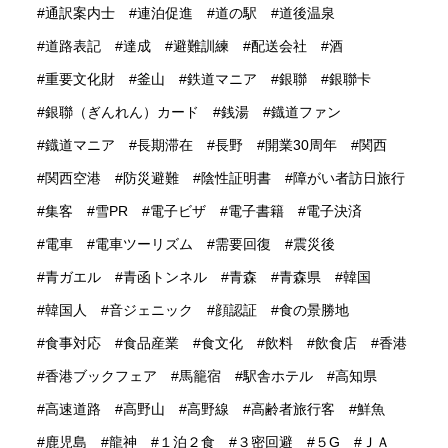
通訳案内士
連泊促進
道の駅
道後温泉
道路表記
達成
避難訓練
配送会社
酒
重要文化財
釜山
鉄道マニア
銀聯
銀聯卡
銀聯（ぎんれん）カード
銭湯
鐡道ファン
鐡道マニア
長期滞在
長野
開業30周年
関西
関西空港
防災避難
陰性証明書
障がい者訪日旅行
集客
雪PR
電子ビザ
電子書籍
電子決済
電車
電車ツーリズム
需要回復
震災後
青ガエル
青函トンネル
青森
青森県
韓国
韓国人
音ジェニック
顔認証
食の景勝地
食事対応
食品産業
食文化
飲料
飲食店
香港
香港ブックフェア
馬籠宿
駅舎ホテル
高知県
高速道路
高野山
高野線
高齢者旅行客
鮮魚
鹿児島
龍神
１泊２食
３密回避
５G
ＪＡ