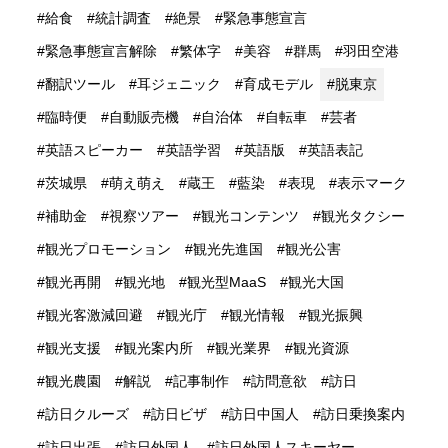
給食
統計調査
絶景
緊急事態宣言
緊急事態宣言解除
繁体字
美容
群馬
羽田空港
翻訳ツール
耳ジェニック
育成モデル
脱東京
臨時便
自動販売機
自治体
自転車
芸者
英語スピーカー
英語学習
英語版
英語表記
茨城県
萌え萌え
蔵王
藍染
表現
表示マーク
補助金
視察ツアー
観光コンテンツ
観光タクシー
観光プロモーション
観光先進国
観光公害
観光再開
観光地
観光型MaaS
観光大国
観光客激減回避
観光庁
観光情報
観光振興
観光支援
観光案内所
観光業界
観光資源
観光農園
解説
記事制作
訪問意欲
訪日
訪日クルーズ
訪日ビザ
訪日中国人
訪日乗換案内
訪日出張
訪日外国人
訪日外国人スキーヤー