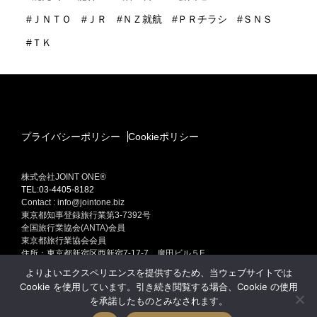
ＪＮＴＯ
ＪＲ
ＮＺ就航
ＰＲチラシ
ＳＮＳ
ＴＫ
プライバシーポリシー
Cookieポリシー
株式会社JOINT ONE®
TEL:03-4405-8182
Contact : info@jointone.biz
東京都知事登録旅行業第3-7392号
全国旅行業協会(ANTA)会員
東京都旅行業協会会員
住所：東京都新宿区西新宿7-17-7 廣田ビル５F
インバウンド(訪日外国人旅行者）セールスプロモーション
よりよいエクスペリエンスを提供するため、当ウェブサイトでは
訪日外国人旅行者集客専門販売促進 インバウンド ONE Produced by
Cookie を使用しています。引き続き閲覧する場合、Cookie の使用
JOINT ONE
を承諾したものとみなされます。