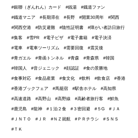
銀聯（ぎんれん）カード
銭湯
鐡道ファン
鐡道マニア
長期滞在
長野
開業30周年
関西
関西空港
防災避難
陰性証明書
障がい者訪日旅行
集客
雪PR
電子ビザ
電子書籍
電子決済
電車
電車ツーリズム
需要回復
震災後
青ガエル
青函トンネル
青森
青森県
韓国
韓国人
音ジェニック
顔認証
食の景勝地
食事対応
食品産業
食文化
飲料
飲食店
香港
香港ブックフェア
馬籠宿
駅舎ホテル
高知県
高速道路
高野山
高野線
高齢者旅行客
鮮魚
鹿児島
龍神
１泊２食
３密回避
５G
ＪＡ
ＪＮＴＯ
ＪＲ
ＮＺ就航
ＰＲチラシ
ＳＮＳ
ＴＫ