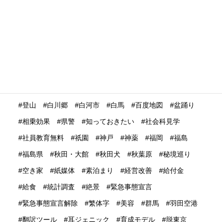
海外格安航空会社
海外発送
消費動向
消費額
深夜バス
渋谷
温泉
温泉ガストロノミー
湯治
満足度
滋賀県
瀬戸内市
瀬戸内海
災害時
災害時初動対応マニュアル
無償提供
無形文化遺産
無料WIFI
熊本
熱中症
爆買い
特定技能ビザ
特集
産業学習観光
留学生
畜産業
発信力強化
登山
白川郷
白河市
白馬
百度地図
盆踊り
相乗効果
県警
知っておきたい
社会科見学
社員教育無料
祇園
神戸
神薬
福岡
福島
福島県
秋田・大館
秋田犬
秋葉原
秘境巡り
空き家
紙媒体
素泊まり
経営改善
給付金
給食
統計調査
絶景
緊急事態宣言
緊急事態宣言解除
繁体字
美容
群馬
羽田空港
翻訳ツール
耳ジェニック
育成モデル
脱東京