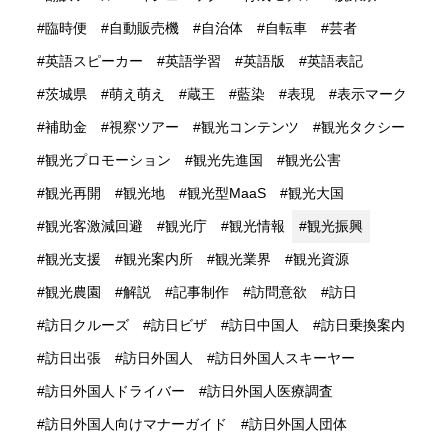
臨時便
自動販売機
自治体
自転車
芸者
英語スピーカー
英語学習
英語版
英語表記
茨城県
萌え萌え
蔵王
藍染
表現
表示マーク
補助金
視察ツアー
観光コンテンツ
観光タクシー
観光プロモーション
観光先進国
観光公害
観光再開
観光地
観光型MaaS
観光大国
観光客激減回避
観光庁
観光情報
観光振興
観光支援
観光案内所
観光業界
観光資源
観光農園
解説
記事制作
訪問意欲
訪日
訪日クルーズ
訪日ビザ
訪日中国人
訪日乗換案内
訪日出張
訪日外国人
訪日外国人スキーヤー
訪日外国人ドライバー
訪日外国人医療調査
訪日外国人向けマナーガイド
訪日外国人団体