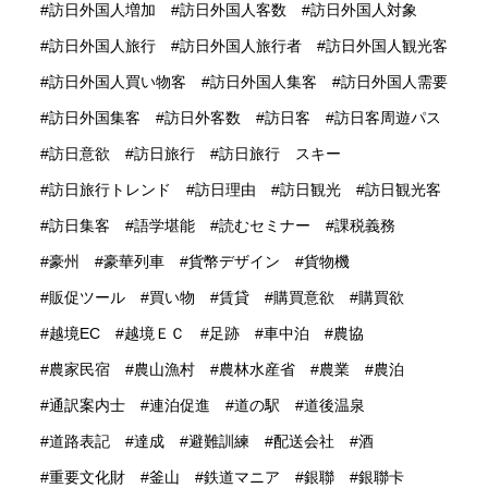
訪日外国人増加
訪日外国人客数
訪日外国人対象
訪日外国人旅行
訪日外国人旅行者
訪日外国人観光客
訪日外国人買い物客
訪日外国人集客
訪日外国人需要
訪日外国集客
訪日外客数
訪日客
訪日客周遊パス
訪日意欲
訪日旅行
訪日旅行 スキー
訪日旅行トレンド
訪日理由
訪日観光
訪日観光客
訪日集客
語学堪能
読むセミナー
課税義務
豪州
豪華列車
貨幣デザイン
貨物機
販促ツール
買い物
賃貸
購買意欲
購買欲
越境EC
越境ＥＣ
足跡
車中泊
農協
農家民宿
農山漁村
農林水産省
農業
農泊
通訳案内士
連泊促進
道の駅
道後温泉
道路表記
達成
避難訓練
配送会社
酒
重要文化財
釜山
鉄道マニア
銀聯
銀聯卡