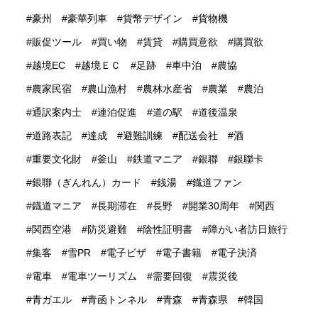
豪州
豪華列車
貨幣デザイン
貨物機
販促ツール
買い物
賃貸
購買意欲
購買欲
越境EC
越境ＥＣ
足跡
車中泊
農協
農家民宿
農山漁村
農林水産省
農業
農泊
通訳案内士
連泊促進
道の駅
道後温泉
道路表記
達成
避難訓練
配送会社
酒
重要文化財
釜山
鉄道マニア
銀聯
銀聯卡
銀聯（ぎんれん）カード
銭湯
鐡道ファン
鐡道マニア
長期滞在
長野
開業30周年
関西
関西空港
防災避難
陰性証明書
障がい者訪日旅行
集客
雪PR
電子ビザ
電子書籍
電子決済
電車
電車ツーリズム
需要回復
震災後
青ガエル
青函トンネル
青森
青森県
韓国