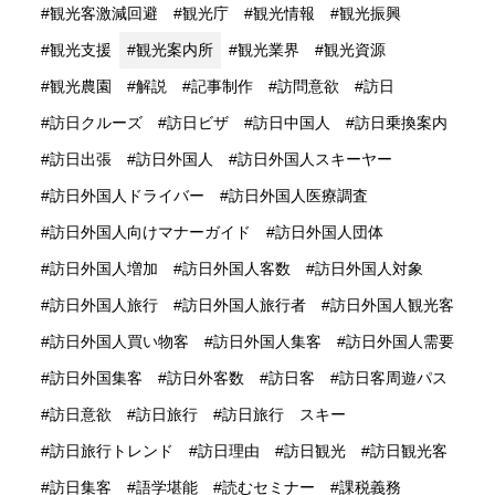
観光客激減回避
観光庁
観光情報
観光振興
観光支援
観光案内所
観光業界
観光資源
観光農園
解説
記事制作
訪問意欲
訪日
訪日クルーズ
訪日ビザ
訪日中国人
訪日乗換案内
訪日出張
訪日外国人
訪日外国人スキーヤー
訪日外国人ドライバー
訪日外国人医療調査
訪日外国人向けマナーガイド
訪日外国人団体
訪日外国人増加
訪日外国人客数
訪日外国人対象
訪日外国人旅行
訪日外国人旅行者
訪日外国人観光客
訪日外国人買い物客
訪日外国人集客
訪日外国人需要
訪日外国集客
訪日外客数
訪日客
訪日客周遊パス
訪日意欲
訪日旅行
訪日旅行 スキー
訪日旅行トレンド
訪日理由
訪日観光
訪日観光客
訪日集客
語学堪能
読むセミナー
課税義務