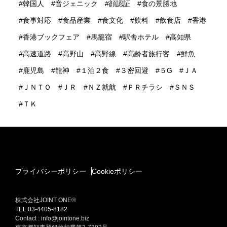
韓国人
音ジェニック
顔認証
食の景勝地
食事対応
食品産業
食文化
飲料
飲食店
香港
香港ブックフェア
馬籠宿
駅舎ホテル
高知県
高速道路
高野山
高野線
高齢者旅行客
鮮魚
鹿児島
龍神
１泊２食
３密回避
５G
ＪＡ
ＪＮＴＯ
ＪＲ
ＮＺ就航
ＰＲチラシ
ＳＮＳ
ＴＫ
プライバシーポリシー
Cookieポリシー
株式会社JOINT ONE®
TEL:03-4405-8182
Contact : info@jointone.biz