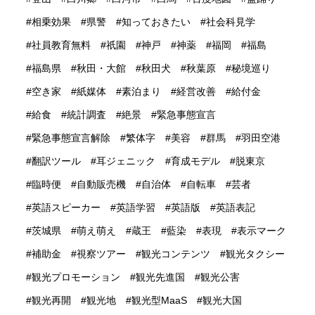
相乗効果
県警
知っておきたい
社会科見学
社員教育無料
祇園
神戸
神薬
福岡
福島
福島県
秋田・大館
秋田犬
秋葉原
秘境巡り
空き家
紙媒体
素泊まり
経営改善
給付金
給食
統計調査
絶景
緊急事態宣言
緊急事態宣言解除
繁体字
美容
群馬
羽田空港
翻訳ツール
耳ジェニック
育成モデル
脱東京
臨時便
自動販売機
自治体
自転車
芸者
英語スピーカー
英語学習
英語版
英語表記
茨城県
萌え萌え
蔵王
藍染
表現
表示マーク
補助金
視察ツアー
観光コンテンツ
観光タクシー
観光プロモーション
観光先進国
観光公害
観光再開
観光地
観光型MaaS
観光大国