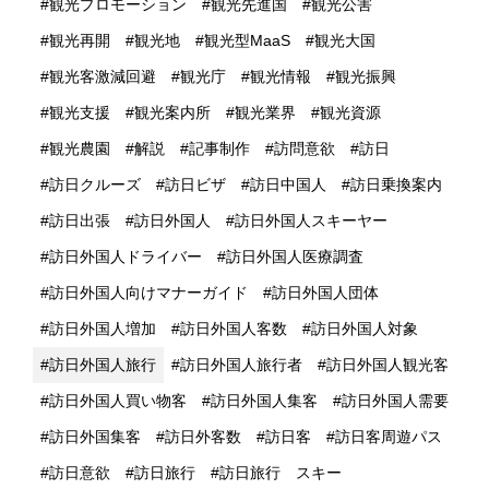
観光プロモーション
観光先進国
観光公害
観光再開
観光地
観光型MaaS
観光大国
観光客激減回避
観光庁
観光情報
観光振興
観光支援
観光案内所
観光業界
観光資源
観光農園
解説
記事制作
訪問意欲
訪日
訪日クルーズ
訪日ビザ
訪日中国人
訪日乗換案内
訪日出張
訪日外国人
訪日外国人スキーヤー
訪日外国人ドライバー
訪日外国人医療調査
訪日外国人向けマナーガイド
訪日外国人団体
訪日外国人増加
訪日外国人客数
訪日外国人対象
訪日外国人旅行
訪日外国人旅行者
訪日外国人観光客
訪日外国人買い物客
訪日外国人集客
訪日外国人需要
訪日外国集客
訪日外客数
訪日客
訪日客周遊パス
訪日意欲
訪日旅行
訪日旅行 スキー