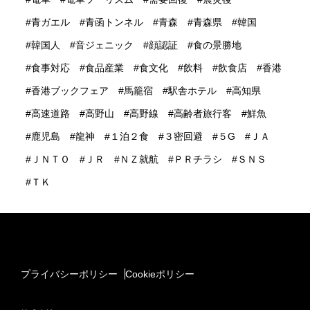
青ガエル
青函トンネル
青森
青森県
韓国
韓国人
音ジェニック
顔認証
食の景勝地
食事対応
食品産業
食文化
飲料
飲食店
香港
香港ブックフェア
馬籠宿
駅舎ホテル
高知県
高速道路
高野山
高野線
高齢者旅行客
鮮魚
鹿児島
龍神
１泊２食
３密回避
５G
ＪＡ
ＪＮＴＯ
ＪＲ
ＮＺ就航
ＰＲチラシ
ＳＮＳ
ＴＫ
プライバシーポリシー
Cookieポリシー