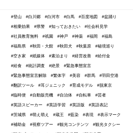
特集
産業学習観光
留学生
畜産業
発信力強化
登山
白川郷
白河市
白馬
百度地図
盆踊り
相乗効果
県警
知っておきたい
社会科見学
社員教育無料
祇園
神戸
神薬
福岡
福島
福島県
秋田・大館
秋田犬
秋葉原
秘境巡り
空き家
紙媒体
素泊まり
経営改善
給付金
給食
統計調査
絶景
緊急事態宣言
緊急事態宣言解除
繁体字
美容
群馬
羽田空港
翻訳ツール
耳ジェニック
育成モデル
脱東京
臨時便
自動販売機
自治体
自転車
芸者
英語スピーカー
英語学習
英語版
英語表記
茨城県
萌え萌え
蔵王
藍染
表現
表示マーク
補助金
視察ツアー
観光コンテンツ
観光タクシー