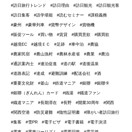
訪日旅行トレンド
訪日理由
訪日観光
訪日観光客
訪日集客
語学堪能
読むセミナー
課税義務
豪州
豪華列車
貨幣デザイン
貨物機
販促ツール
買い物
賃貸
購買意欲
購買欲
越境EC
越境ＥＣ
足跡
車中泊
農協
農家民宿
農山漁村
農林水産省
農業
農泊
通訳案内士
連泊促進
道の駅
道後温泉
道路表記
達成
避難訓練
配送会社
酒
重要文化財
釜山
鉄道マニア
銀聯
銀聯卡
銀聯（ぎんれん）カード
銭湯
鐡道ファン
鐡道マニア
長期滞在
長野
開業30周年
関西
関西空港
防災避難
陰性証明書
障がい者訪日旅行
集客
雪PR
電子ビザ
電子書籍
電子決済
電車
電車ツーリズム
需要回復
震災後