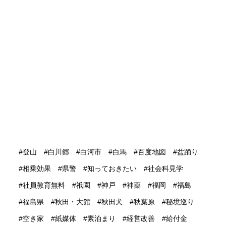
没入体験
浅草
浮世絵
浴衣
海外の
海外の反応
海外プロモーション
海外マーケティング
海外展開
海外旅行再開
海外旅行者
海外格安航空会社
海外発送
消費動向
消費額
深夜バス
渋谷
温泉
温泉ガストロノミー
湯治
満足度
滋賀県
瀬戸内市
瀬戸内海
災害時
災害時初動対応マニュアル
無償提供
無形文化遺産
無料WIFI
熊本
熱中症
爆買い
特定技能ビザ
特集
産業学習観光
留学生
畜産業
発信力強化
登山
白川郷
白河市
白馬
百度地図
盆踊り
相乗効果
県警
知っておきたい
社会科見学
社員教育無料
祇園
神戸
神薬
福岡
福島
福島県
秋田・大館
秋田犬
秋葉原
秘境巡り
空き家
紙媒体
素泊まり
経営改善
給付金