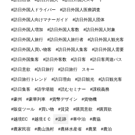
訪日外国人ドライバー
訪日外国人医療調査
訪日外国人向けマナーガイド
訪日外国人団体
訪日外国人増加
訪日外国人客数
訪日外国人対象
訪日外国人旅行
訪日外国人旅行者
訪日外国人観光客
訪日外国人買い物客
訪日外国人集客
訪日外国人需要
訪日外国集客
訪日外客数
訪日客
訪日客周遊パス
訪日意欲
訪日旅行
訪日旅行 スキー
訪日旅行トレンド
訪日理由
訪日観光
訪日観光客
訪日集客
語学堪能
読むセミナー
課税義務
豪州
豪華列車
貨幣デザイン
貨物機
販促ツール
買い物
賃貸
購買意欲
購買欲
越境EC
越境ＥＣ
足跡
車中泊
農協
農家民宿
農山漁村
農林水産省
農業
農泊