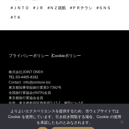
ＪＮＴＯ
ＪＲ
ＮＺ就航
ＰＲチラシ
ＳＮＳ
ＴＫ
プライバシーポリシー
Cookieポリシー
株式会社JOINT ONE®
TEL:03-4405-8182
Contact : info@jointone.biz
東京都知事登録旅行業第3-7392号
全国旅行業協会(ANTA)会員
東京都旅行業協会会員
住所：東京都新宿区西新宿7-17-7 廣田ビル５F
インバウンド(訪日外国人旅行者）セールスプロモーション
よりよいエクスペリエンスを提供するため、当ウェブサイトでは
訪日外国人旅行者集客専門販売促進 インバウンド ONE Produced by
Cookie を使用しています。引き続き閲覧する場合、Cookie の使用
JOINT ONE
を承諾したものとみなされます。