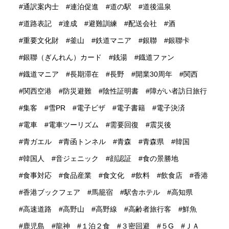
通訳案内士
連泊促進
道の駅
道後温泉
道路表記
達成
避難訓練
配送会社
酒
重要文化財
釜山
鉄道マニア
銀聯
銀聯卡
銀聯（ぎんれん）カード
銭湯
鐡道ファン
鐡道マニア
長期滞在
長野
開業30周年
関西
関西空港
防災避難
陰性証明書
障がい者訪日旅行
集客
雪PR
電子ビザ
電子書籍
電子決済
電車
電車ツーリズム
需要回復
震災後
青ガエル
青函トンネル
青森
青森県
韓国
韓国人
音ジェニック
顔認証
食の景勝地
食事対応
食品産業
食文化
飲料
飲食店
香港
香港ブックフェア
馬籠宿
駅舎ホテル
高知県
高速道路
高野山
高野線
高齢者旅行客
鮮魚
鹿児島
龍神
１泊２食
３密回避
５G
ＪＡ