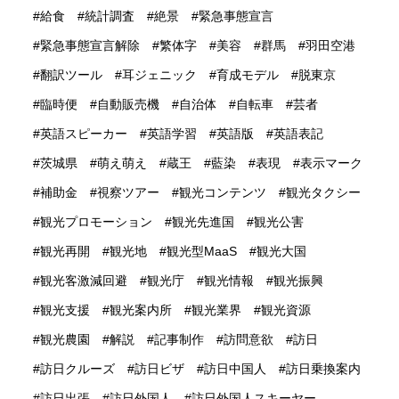
給食
統計調査
絶景
緊急事態宣言
緊急事態宣言解除
繁体字
美容
群馬
羽田空港
翻訳ツール
耳ジェニック
育成モデル
脱東京
臨時便
自動販売機
自治体
自転車
芸者
英語スピーカー
英語学習
英語版
英語表記
茨城県
萌え萌え
蔵王
藍染
表現
表示マーク
補助金
視察ツアー
観光コンテンツ
観光タクシー
観光プロモーション
観光先進国
観光公害
観光再開
観光地
観光型MaaS
観光大国
観光客激減回避
観光庁
観光情報
観光振興
観光支援
観光案内所
観光業界
観光資源
観光農園
解説
記事制作
訪問意欲
訪日
訪日クルーズ
訪日ビザ
訪日中国人
訪日乗換案内
訪日出張
訪日外国人
訪日外国人スキーヤー