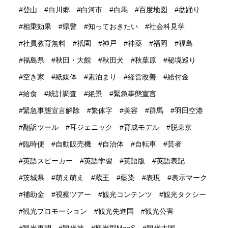
登山
白川郷
白河市
白馬
百度地図
盆踊り
相乗効果
県警
知っておきたい
社会科見学
社員教育無料
祇園
神戸
神薬
福岡
福島
福島県
秋田・大館
秋田犬
秋葉原
秘境巡り
空き家
紙媒体
素泊まり
経営改善
給付金
給食
統計調査
絶景
緊急事態宣言
緊急事態宣言解除
繁体字
美容
群馬
羽田空港
翻訳ツール
耳ジェニック
育成モデル
脱東京
臨時便
自動販売機
自治体
自転車
芸者
英語スピーカー
英語学習
英語版
英語表記
茨城県
萌え萌え
蔵王
藍染
表現
表示マーク
補助金
視察ツアー
観光コンテンツ
観光タクシー
観光プロモーション
観光先進国
観光公害