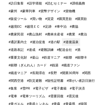
訪日集客
語学堪能
読むセミナー
課税義務
豪州
豪華列車
貨幣デザイン
貨物機
販促ツール
買い物
賃貸
購買意欲
購買欲
越境EC
越境ＥＣ
足跡
車中泊
農協
農家民宿
農山漁村
農林水産省
農業
農泊
通訳案内士
連泊促進
道の駅
道後温泉
道路表記
達成
避難訓練
配送会社
酒
重要文化財
釜山
鉄道マニア
銀聯
銀聯卡
銀聯（ぎんれん）カード
銭湯
鐡道ファン
鐡道マニア
長期滞在
長野
開業30周年
関西
関西空港
防災避難
陰性証明書
障がい者訪日旅行
集客
雪PR
電子ビザ
電子書籍
電子決済
電車
電車ツーリズム
需要回復
震災後
青ガエル
青函トンネル
青森
青森県
韓国