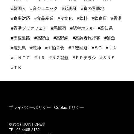
韓国人
音ジェニック
顔認証
食の景勝地
食事対応
食品産業
食文化
飲料
飲食店
香港
香港ブックフェア
馬籠宿
駅舎ホテル
高知県
高速道路
高野山
高野線
高齢者旅行客
鮮魚
鹿児島
龍神
１泊２食
３密回避
５G
ＪＡ
ＪＮＴＯ
ＪＲ
ＮＺ就航
ＰＲチラシ
ＳＮＳ
ＴＫ
プライバシーポリシー
Cookieポリシー
株式会社JOINT ONE®
TEL:03-4405-8182