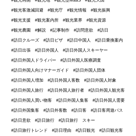
観光再開
観光地
観光型MaaS
観光大国
観光客激減回避
観光庁
観光情報
観光振興
観光支援
観光案内所
観光業界
観光資源
観光農園
解説
記事制作
訪問意欲
訪日
訪日クルーズ
訪日ビザ
訪日中国人
訪日乗換案内
訪日出張
訪日外国人
訪日外国人スキーヤー
訪日外国人ドライバー
訪日外国人医療調査
訪日外国人向けマナーガイド
訪日外国人団体
訪日外国人増加
訪日外国人客数
訪日外国人対象
訪日外国人旅行
訪日外国人旅行者
訪日外国人観光客
訪日外国人買い物客
訪日外国人集客
訪日外国人需要
訪日外国集客
訪日外客数
訪日客
訪日客周遊パス
訪日意欲
訪日旅行
訪日旅行 スキー
訪日旅行トレンド
訪日理由
訪日観光
訪日観光客