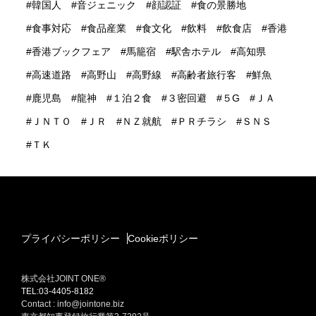
韓国人
音ジェニック
顔認証
食の景勝地
食事対応
食品産業
食文化
飲料
飲食店
香港
香港ブックフェア
馬籠宿
駅舎ホテル
高知県
高速道路
高野山
高野線
高齢者旅行客
鮮魚
鹿児島
龍神
１泊２食
３密回避
５G
ＪＡ
ＪＮＴＯ
ＪＲ
ＮＺ就航
ＰＲチラシ
ＳＮＳ
ＴＫ
プライバシーポリシー
Cookieポリシー
株式会社JOINT ONE®
TEL:03-4405-8182
Contact : info@jointone.biz