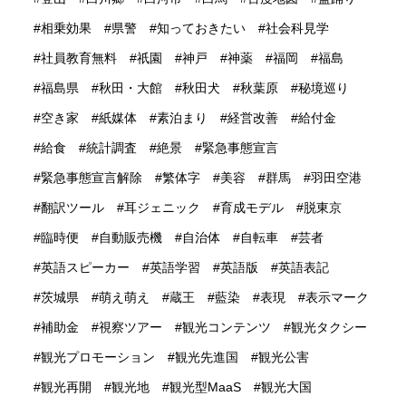
相乗効果
県警
知っておきたい
社会科見学
社員教育無料
祇園
神戸
神薬
福岡
福島
福島県
秋田・大館
秋田犬
秋葉原
秘境巡り
空き家
紙媒体
素泊まり
経営改善
給付金
給食
統計調査
絶景
緊急事態宣言
緊急事態宣言解除
繁体字
美容
群馬
羽田空港
翻訳ツール
耳ジェニック
育成モデル
脱東京
臨時便
自動販売機
自治体
自転車
芸者
英語スピーカー
英語学習
英語版
英語表記
茨城県
萌え萌え
蔵王
藍染
表現
表示マーク
補助金
視察ツアー
観光コンテンツ
観光タクシー
観光プロモーション
観光先進国
観光公害
観光再開
観光地
観光型MaaS
観光大国