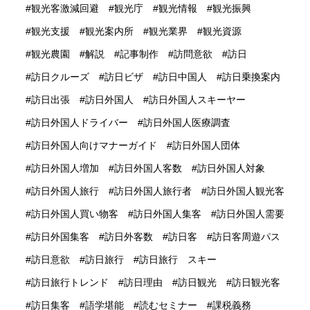
観光客激減回避
観光庁
観光情報
観光振興
観光支援
観光案内所
観光業界
観光資源
観光農園
解説
記事制作
訪問意欲
訪日
訪日クルーズ
訪日ビザ
訪日中国人
訪日乗換案内
訪日出張
訪日外国人
訪日外国人スキーヤー
訪日外国人ドライバー
訪日外国人医療調査
訪日外国人向けマナーガイド
訪日外国人団体
訪日外国人増加
訪日外国人客数
訪日外国人対象
訪日外国人旅行
訪日外国人旅行者
訪日外国人観光客
訪日外国人買い物客
訪日外国人集客
訪日外国人需要
訪日外国集客
訪日外客数
訪日客
訪日客周遊パス
訪日意欲
訪日旅行
訪日旅行 スキー
訪日旅行トレンド
訪日理由
訪日観光
訪日観光客
訪日集客
語学堪能
読むセミナー
課税義務