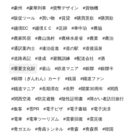
豪州
豪華列車
貨幣デザイン
貨物機
販促ツール
買い物
賃貸
購買意欲
購買欲
越境EC
越境ＥＣ
足跡
車中泊
農協
農家民宿
農山漁村
農林水産省
農業
農泊
通訳案内士
連泊促進
道の駅
道後温泉
道路表記
達成
避難訓練
配送会社
酒
重要文化財
釜山
鉄道マニア
銀聯
銀聯卡
銀聯（ぎんれん）カード
銭湯
鐡道ファン
鐡道マニア
長期滞在
長野
開業30周年
関西
関西空港
防災避難
陰性証明書
障がい者訪日旅行
集客
雪PR
電子ビザ
電子書籍
電子決済
電車
電車ツーリズム
需要回復
震災後
青ガエル
青函トンネル
青森
青森県
韓国