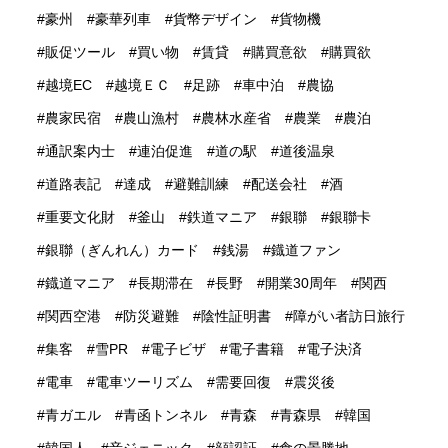
豪州
豪華列車
貨幣デザイン
貨物機
販促ツール
買い物
賃貸
購買意欲
購買欲
越境EC
越境ＥＣ
足跡
車中泊
農協
農家民宿
農山漁村
農林水産省
農業
農泊
通訳案内士
連泊促進
道の駅
道後温泉
道路表記
達成
避難訓練
配送会社
酒
重要文化財
釜山
鉄道マニア
銀聯
銀聯卡
銀聯（ぎんれん）カード
銭湯
鐡道ファン
鐡道マニア
長期滞在
長野
開業30周年
関西
関西空港
防災避難
陰性証明書
障がい者訪日旅行
集客
雪PR
電子ビザ
電子書籍
電子決済
電車
電車ツーリズム
需要回復
震災後
青ガエル
青函トンネル
青森
青森県
韓国