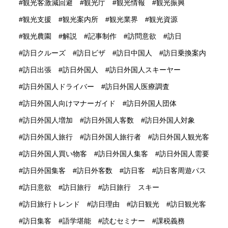
観光客激減回避
観光庁
観光情報
観光振興
観光支援
観光案内所
観光業界
観光資源
観光農園
解説
記事制作
訪問意欲
訪日
訪日クルーズ
訪日ビザ
訪日中国人
訪日乗換案内
訪日出張
訪日外国人
訪日外国人スキーヤー
訪日外国人ドライバー
訪日外国人医療調査
訪日外国人向けマナーガイド
訪日外国人団体
訪日外国人増加
訪日外国人客数
訪日外国人対象
訪日外国人旅行
訪日外国人旅行者
訪日外国人観光客
訪日外国人買い物客
訪日外国人集客
訪日外国人需要
訪日外国集客
訪日外客数
訪日客
訪日客周遊パス
訪日意欲
訪日旅行
訪日旅行 スキー
訪日旅行トレンド
訪日理由
訪日観光
訪日観光客
訪日集客
語学堪能
読むセミナー
課税義務