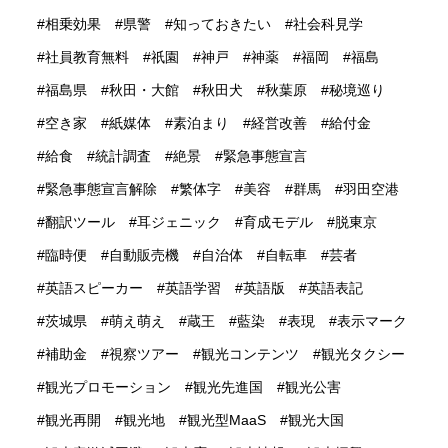
相乗効果
県警
知っておきたい
社会科見学
社員教育無料
祇園
神戸
神薬
福岡
福島
福島県
秋田・大館
秋田犬
秋葉原
秘境巡り
空き家
紙媒体
素泊まり
経営改善
給付金
給食
統計調査
絶景
緊急事態宣言
緊急事態宣言解除
繁体字
美容
群馬
羽田空港
翻訳ツール
耳ジェニック
育成モデル
脱東京
臨時便
自動販売機
自治体
自転車
芸者
英語スピーカー
英語学習
英語版
英語表記
茨城県
萌え萌え
蔵王
藍染
表現
表示マーク
補助金
視察ツアー
観光コンテンツ
観光タクシー
観光プロモーション
観光先進国
観光公害
観光再開
観光地
観光型MaaS
観光大国