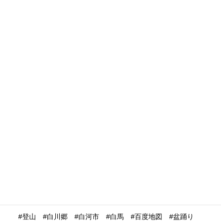
株式会社パム
桃の節句
桃太郎
案内板
桜
検疫
欧州
欧米
欧米向け集客
欧米豪
欧米豪スキー観光
歴史建造物
民泊
水産業
水際対策
池袋
決済
決済システム
沖縄
没入体験
浅草
浮世絵
浴衣
海外の
海外の反応
海外プロモーション
海外マーケティング
海外展開
海外旅行再開
海外旅行者
海外格安航空会社
海外発送
消費動向
消費額
深夜バス
渋谷
温泉
温泉ガストロノミー
湯治
満足度
滋賀県
瀬戸内市
瀬戸内海
災害時
災害時初動対応マニュアル
無償提供
無形文化遺産
無料WIFI
熊本
熱中症
爆買い
特定技能ビザ
特集
産業学習観光
留学生
畜産業
発信力強化
登山
白川郷
白河市
白馬
百度地図
盆踊り