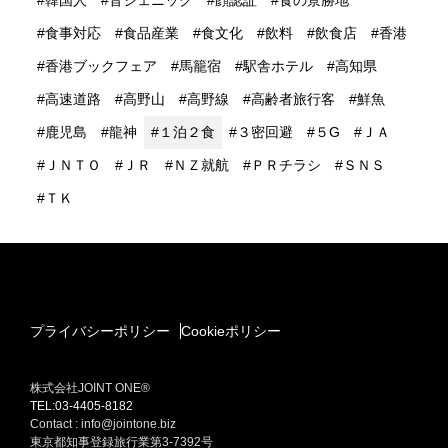
韓国人
音ジェニック
顔認証
食の景勝地
食事対応
食品産業
食文化
飲料
飲食店
香港
香港ブックフェア
馬籠宿
駅舎ホテル
高知県
高速道路
高野山
高野線
高齢者旅行客
鮮魚
鹿児島
龍神
１泊２食
３密回避
５G
ＪＡ
ＪＮＴＯ
ＪＲ
ＮＺ就航
ＰＲチラシ
ＳＮＳ
ＴＫ
プライバシーポリシー
Cookieポリシー
株式会社JOINT ONE®
TEL:03-4405-8182
Contact : info@jointone.biz
東京都知事登録旅行業第3-7392号