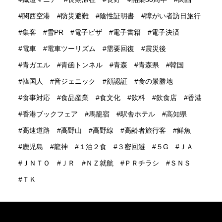
関西空港
防災避難
陰性証明書
障がい者訪日旅行
集客
雪PR
電子ビザ
電子書籍
電子決済
電車
電車ツーリズム
需要回復
震災後
青ガエル
青函トンネル
青森
青森県
韓国
韓国人
音ジェニック
顔認証
食の景勝地
食事対応
食品産業
食文化
飲料
飲食店
香港
香港ブックフェア
馬籠宿
駅舎ホテル
高知県
高速道路
高野山
高野線
高齢者旅行客
鮮魚
鹿児島
龍神
１泊２食
３密回避
５G
ＪＡ
ＪＮＴＯ
ＪＲ
ＮＺ就航
ＰＲチラシ
ＳＮＳ
ＴＫ