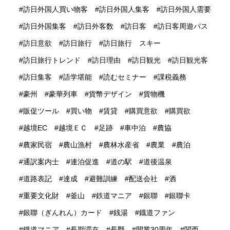
訪日外国人買い物客
訪日外国人集客
訪日外国人需要
訪日外国集客
訪日外客数
訪日客
訪日客周遊パス
訪日意欲
訪日旅行
訪日旅行 スキー
訪日旅行トレンド
訪日理由
訪日観光
訪日観光客
訪日集客
語学堪能
読むセミナー
課税義務
豪州
豪華列車
貨幣デザイン
貨物機
販促ツール
買い物
賃貸
購買意欲
購買欲
越境EC
越境ＥＣ
足跡
車中泊
農協
農家民宿
農山漁村
農林水産省
農業
農泊
通訳案内士
連泊促進
道の駅
道後温泉
道路表記
達成
避難訓練
配送会社
酒
重要文化財
釜山
鉄道マニア
銀聯
銀聯卡
銀聯（ぎんれん）カード
銭湯
鐡道ファン
鐡道マニア
長期滞在
長野
開業30周年
関西