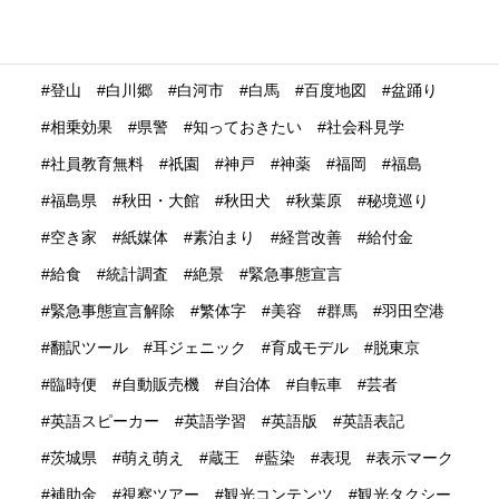
無料WIFI
熊本
熱中症
爆買い
特定技能ビザ
特集
産業学習観光
留学生
畜産業
発信力強化
登山
白川郷
白河市
白馬
百度地図
盆踊り
相乗効果
県警
知っておきたい
社会科見学
社員教育無料
祇園
神戸
神薬
福岡
福島
福島県
秋田・大館
秋田犬
秋葉原
秘境巡り
空き家
紙媒体
素泊まり
経営改善
給付金
給食
統計調査
絶景
緊急事態宣言
緊急事態宣言解除
繁体字
美容
群馬
羽田空港
翻訳ツール
耳ジェニック
育成モデル
脱東京
臨時便
自動販売機
自治体
自転車
芸者
英語スピーカー
英語学習
英語版
英語表記
茨城県
萌え萌え
蔵王
藍染
表現
表示マーク
補助金
視察ツアー
観光コンテンツ
観光タクシー