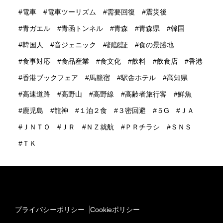
電車
電車ツーリズム
需要回復
震災後
青ガエル
青函トンネル
青森
青森県
韓国
韓国人
音ジェニック
顔認証
食の景勝地
食事対応
食品産業
食文化
飲料
飲食店
香港
香港ブックフェア
馬籠宿
駅舎ホテル
高知県
高速道路
高野山
高野線
高齢者旅行客
鮮魚
鹿児島
龍神
１泊２食
３密回避
５G
ＪＡ
ＪＮＴＯ
ＪＲ
ＮＺ就航
ＰＲチラシ
ＳＮＳ
ＴＫ
プライバシーポリシー
Cookieポリシー