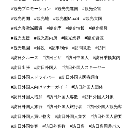
観光プロモーション
観光先進国
観光公害
観光再開
観光地
観光型MaaS
観光大国
観光客激減回避
観光庁
観光情報
観光振興
観光支援
観光案内所
観光業界
観光資源
観光農園
解説
記事制作
訪問意欲
訪日
訪日クルーズ
訪日ビザ
訪日中国人
訪日乗換案内
訪日出張
訪日外国人
訪日外国人スキーヤー
訪日外国人ドライバー
訪日外国人医療調査
訪日外国人向けマナーガイド
訪日外国人団体
訪日外国人増加
訪日外国人客数
訪日外国人対象
訪日外国人旅行
訪日外国人旅行者
訪日外国人観光客
訪日外国人買い物客
訪日外国人集客
訪日外国人需要
訪日外国集客
訪日外客数
訪日客
訪日客周遊パス