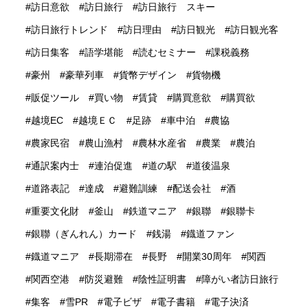
訪日意欲
訪日旅行
訪日旅行 スキー
訪日旅行トレンド
訪日理由
訪日観光
訪日観光客
訪日集客
語学堪能
読むセミナー
課税義務
豪州
豪華列車
貨幣デザイン
貨物機
販促ツール
買い物
賃貸
購買意欲
購買欲
越境EC
越境ＥＣ
足跡
車中泊
農協
農家民宿
農山漁村
農林水産省
農業
農泊
通訳案内士
連泊促進
道の駅
道後温泉
道路表記
達成
避難訓練
配送会社
酒
重要文化財
釜山
鉄道マニア
銀聯
銀聯卡
銀聯（ぎんれん）カード
銭湯
鐡道ファン
鐡道マニア
長期滞在
長野
開業30周年
関西
関西空港
防災避難
陰性証明書
障がい者訪日旅行
集客
雪PR
電子ビザ
電子書籍
電子決済