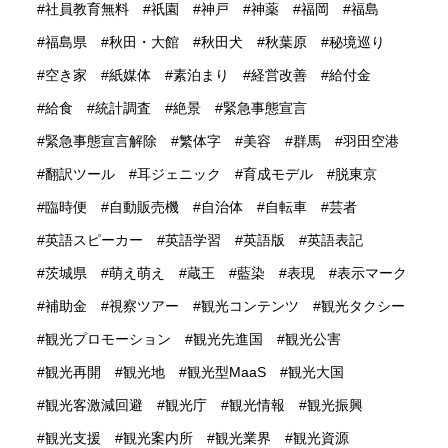
社員教育無料
祇園
神戸
神薬
福岡
福島
福島県
秋田・大館
秋田犬
秋葉原
秘境巡り
空き家
紙媒体
素泊まり
経営改善
給付金
給食
統計調査
絶景
緊急事態宣言
緊急事態宣言解除
繁体字
美容
群馬
羽田空港
翻訳ツール
耳ジェニック
育成モデル
脱東京
臨時便
自動販売機
自治体
自転車
芸者
英語スピーカー
英語学習
英語版
英語表記
茨城県
萌え萌え
蔵王
藍染
表現
表示マーク
補助金
視察ツアー
観光コンテンツ
観光タクシー
観光プロモーション
観光先進国
観光公害
観光再開
観光地
観光型MaaS
観光大国
観光客激減回避
観光庁
観光情報
観光振興
観光支援
観光案内所
観光業界
観光資源