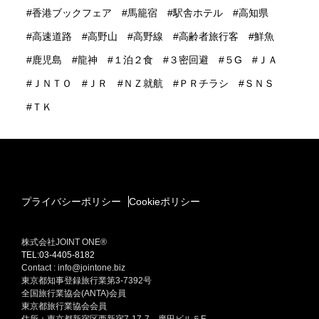
香港ブックフェア
馬籠宿
駅舎ホテル
高知県
高速道路
高野山
高野線
高齢者旅行客
鮮魚
鹿児島
龍神
１泊２食
３密回避
５G
ＪＡ
ＪＮＴＯ
ＪＲ
ＮＺ就航
ＰＲチラシ
ＳＮＳ
ＴＫ
プライバシーポリシー
Cookieポリシー
株式会社JOINT ONE®
TEL:03-4405-8182
Contact : info@jointone.biz
東京都知事登録旅行業第3-7392号
全国旅行業協会(ANTA)会員
東京都旅行業協会会員