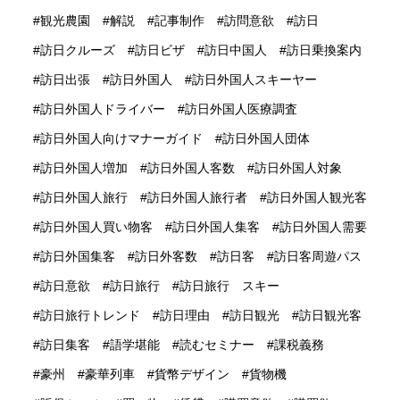
観光農園
解説
記事制作
訪問意欲
訪日
訪日クルーズ
訪日ビザ
訪日中国人
訪日乗換案内
訪日出張
訪日外国人
訪日外国人スキーヤー
訪日外国人ドライバー
訪日外国人医療調査
訪日外国人向けマナーガイド
訪日外国人団体
訪日外国人増加
訪日外国人客数
訪日外国人対象
訪日外国人旅行
訪日外国人旅行者
訪日外国人観光客
訪日外国人買い物客
訪日外国人集客
訪日外国人需要
訪日外国集客
訪日外客数
訪日客
訪日客周遊パス
訪日意欲
訪日旅行
訪日旅行 スキー
訪日旅行トレンド
訪日理由
訪日観光
訪日観光客
訪日集客
語学堪能
読むセミナー
課税義務
豪州
豪華列車
貨幣デザイン
貨物機