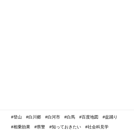
欧米豪スキー観光
歴史建造物
民泊
水産業
水際対策
池袋
決済
決済システム
沖縄
没入体験
浅草
浮世絵
浴衣
海外の
海外の反応
海外プロモーション
海外マーケティング
海外展開
海外旅行再開
海外旅行者
海外格安航空会社
海外発送
消費動向
消費額
深夜バス
渋谷
温泉
温泉ガストロノミー
湯治
満足度
滋賀県
瀬戸内市
瀬戸内海
災害時
災害時初動対応マニュアル
無償提供
無形文化遺産
無料WIFI
熊本
熱中症
爆買い
特定技能ビザ
特集
産業学習観光
留学生
畜産業
発信力強化
登山
白川郷
白河市
白馬
百度地図
盆踊り
相乗効果
県警
知っておきたい
社会科見学