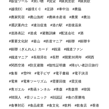
販促ツール
買い物
賃貸
購買意欲
購買欲
越境EC
越境ＥＣ
足跡
車中泊
農協
農家民宿
農山漁村
農林水産省
農業
農泊
通訳案内士
連泊促進
道の駅
道後温泉
道路表記
達成
避難訓練
配送会社
酒
重要文化財
釜山
鉄道マニア
銀聯
銀聯卡
銀聯（ぎんれん）カード
銭湯
鐡道ファン
鐡道マニア
長期滞在
長野
開業30周年
関西
関西空港
防災避難
陰性証明書
障がい者訪日旅行
集客
雪PR
電子ビザ
電子書籍
電子決済
電車
電車ツーリズム
需要回復
震災後
青ガエル
青函トンネル
青森
青森県
韓国
韓国人
音ジェニック
顔認証
食の景勝地
食事対応
食品産業
食文化
飲料
飲食店
香港