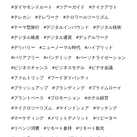
ダイヤモンドルート
ツアーガイド
テイクアウト
テレカン
テレワーク
テロワールツーリズム
テーマ型旅行
デジタルインバウンド
デジタル技術
デジタル格差
デジタル通貨
デュアルワーク
デリバリー
ニューノーマル時代
ハイブリッド
バリアフリー
パンデミック
パーソナライゼーション
ビジネスチャンス
ビジネスモデル
ビデオ会議
ファムトリップ
フードダイバシティ
ブラッシュアップ
ブランディング
プライムロード
プラントベース
プロモーション
ホテル経営
マイクロツーリズム
マインドシェア
マッチング
マーケティング
メリットデメリット
リピーター
リベンジ消費
リモート参拝
リモート観光