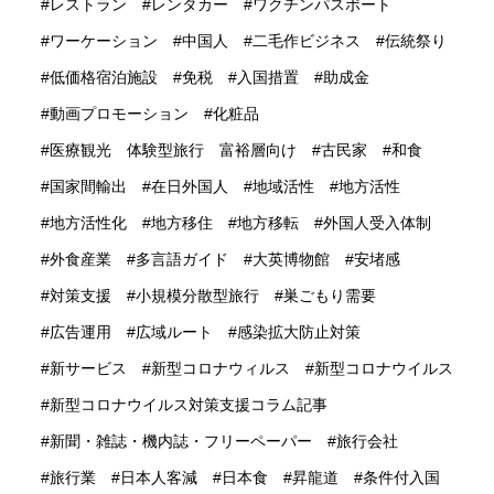
レストラン
レンタカー
ワクチンパスポート
ワーケーション
中国人
二毛作ビジネス
伝統祭り
低価格宿泊施設
免税
入国措置
助成金
動画プロモーション
化粧品
医療観光 体験型旅行 富裕層向け
古民家
和食
国家間輸出
在日外国人
地域活性
地方活性
地方活性化
地方移住
地方移転
外国人受入体制
外食産業
多言語ガイド
大英博物館
安堵感
対策支援
小規模分散型旅行
巣ごもり需要
広告運用
広域ルート
感染拡大防止対策
新サービス
新型コロナウィルス
新型コロナウイルス
新型コロナウイルス対策支援コラム記事
新聞・雑誌・機内誌・フリーペーパー
旅行会社
旅行業
日本人客減
日本食
昇龍道
条件付入国