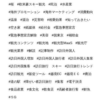
桜
欧米豪スキー観光
民泊
水産業
海外プロモーション
海外マーケティング
消費動向
温泉
湯治
災害時
相乗効果
知っておきたい
空き家
紙媒体
給付金
緊急事態宣言
緊急事態宣言解除
美容
脱東京
補助金
観光コンテンツ
観光地
観光型MaaS
観光庁
観光業界
解説
記事制作
訪日外国人
訪日外国人増加
訪日外国人旅行者
訪日外国人集客
訪日外国集客
訪日旅行 スキー
訪日旅行トレンド
訪日観光
販促ツール
越境EC
越境ＥＣ
農泊
道の駅
障がい者訪日旅行
集客
電子決済
食品産業
食文化
飲食店
高齢者旅行客
鮮魚
５G