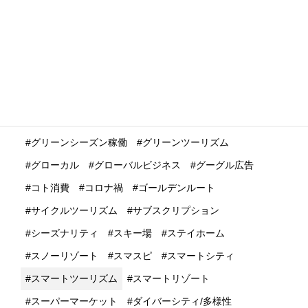
インバウンド再開・復活・回復
インバウンド業界
インバウンド消費
インバウンド観光
インバウンド集客
インフルエンサー
ウィズコロナ
ウェビナー
ウェブサイト活用
エコシステム
エンデミック
オンラインツアー
オンライン花見
オーバーツーリズム
キャッシュレス決済
グリーンシーズン稼働
グリーンツーリズム
グローカル
グローバルビジネス
グーグル広告
コト消費
コロナ禍
ゴールデンルート
サイクルツーリズム
サブスクリプション
シーズナリティ
スキー場
ステイホーム
スノーリゾート
スマスピ
スマートシティ
スマートツーリズム
スマートリゾート
スーパーマーケット
ダイバーシティ/多様性