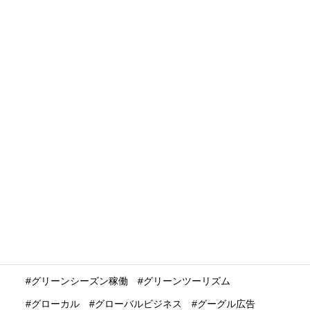
アクセシブルツーリズム（ユニバーサルツーリズム）
アグリツーリズム
アジア
アドベンチャーツーリズム
アニメ聖地巡礼
アフターコロナ
アート
イギリス
インバウンド
インバウンドセールスプロモーション
インバウンドニュース
インバウンドプロモーション
インバウンドマーケテイング
インバウンドリスタート
インバウンド再開・復活・回復
インバウンド業界
インバウンド消費
インバウンド観光
インバウンド集客
インフルエンサー
ウィズコロナ
ウェビナー
ウェブサイト活用
エコシステム
エンデミック
オンラインツアー
オンライン花見
オーバーツーリズム
キャッシュレス決済
グリーンシーズン稼働
グリーンツーリズム
グローカル
グローバルビジネス
グーグル広告