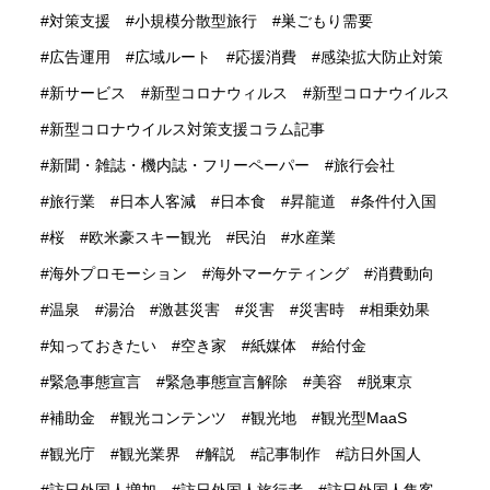
対策支援
小規模分散型旅行
巣ごもり需要
広告運用
広域ルート
応援消費
感染拡大防止対策
新サービス
新型コロナウィルス
新型コロナウイルス
新型コロナウイルス対策支援コラム記事
新聞・雑誌・機内誌・フリーペーパー
旅行会社
旅行業
日本人客減
日本食
昇龍道
条件付入国
桜
欧米豪スキー観光
民泊
水産業
海外プロモーション
海外マーケティング
消費動向
温泉
湯治
激甚災害
災害
災害時
相乗効果
知っておきたい
空き家
紙媒体
給付金
緊急事態宣言
緊急事態宣言解除
美容
脱東京
補助金
観光コンテンツ
観光地
観光型MaaS
観光庁
観光業界
解説
記事制作
訪日外国人