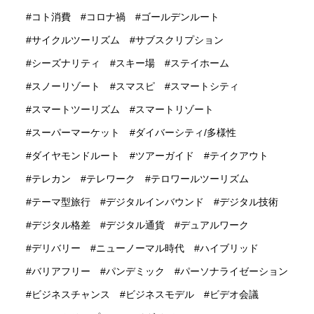
コト消費
コロナ禍
ゴールデンルート
サイクルツーリズム
サブスクリプション
シーズナリティ
スキー場
ステイホーム
スノーリゾート
スマスピ
スマートシティ
スマートツーリズム
スマートリゾート
スーパーマーケット
ダイバーシティ/多様性
ダイヤモンドルート
ツアーガイド
テイクアウト
テレカン
テレワーク
テロワールツーリズム
テーマ型旅行
デジタルインバウンド
デジタル技術
デジタル格差
デジタル通貨
デュアルワーク
デリバリー
ニューノーマル時代
ハイブリッド
バリアフリー
パンデミック
パーソナライゼーション
ビジネスチャンス
ビジネスモデル
ビデオ会議