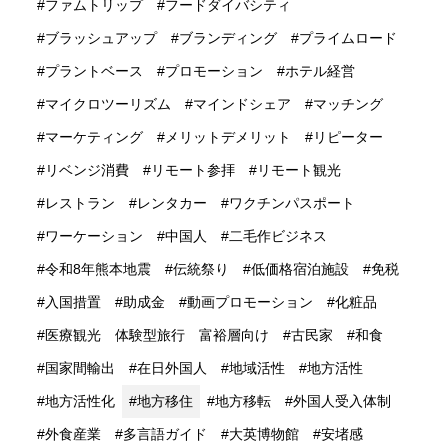
ファムトリップ
フードダイバシティ
ブラッシュアップ
ブランディング
プライムロード
プラントベース
プロモーション
ホテル経営
マイクロツーリズム
マインドシェア
マッチング
マーケティング
メリットデメリット
リピーター
リベンジ消費
リモート参拝
リモート観光
レストラン
レンタカー
ワクチンパスポート
ワーケーション
中国人
二毛作ビジネス
令和8年熊本地震
伝統祭り
低価格宿泊施設
免税
入国措置
助成金
動画プロモーション
化粧品
医療観光 体験型旅行 富裕層向け
古民家
和食
国家間輸出
在日外国人
地域活性
地方活性
地方活性化
地方移住
地方移転
外国人受入体制
外食産業
多言語ガイド
大英博物館
安堵感