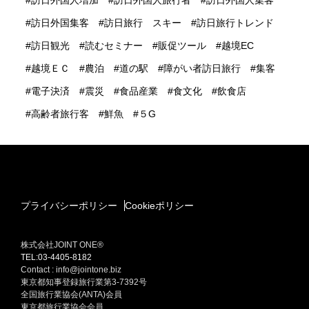
訪日外国人増加
訪日外国人旅行者
訪日外国人集客
訪日外国集客
訪日旅行 スキー
訪日旅行トレンド
訪日観光
読むセミナー
販促ツール
越境EC
越境ＥＣ
農泊
道の駅
障がい者訪日旅行
集客
電子決済
震災
食品産業
食文化
飲食店
高齢者旅行客
鮮魚
５G
プライバシーポリシー
Cookieポリシー
株式会社JOINT ONE®
TEL:03-4405-8182
Contact : info@jointone.biz
東京都知事登録旅行業第3-7392号
全国旅行業協会(ANTA)会員
東京都旅行業協会会員