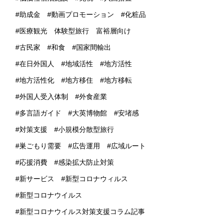
助成金
動画プロモーション
化粧品
医療観光 体験型旅行 富裕層向け
古民家
和食
国家間輸出
在日外国人
地域活性
地方活性
地方活性化
地方移住
地方移転
外国人受入体制
外食産業
多言語ガイド
大英博物館
安堵感
対策支援
小規模分散型旅行
巣ごもり需要
広告運用
広域ルート
応援消費
感染拡大防止対策
新サービス
新型コロナウィルス
新型コロナウイルス
新型コロナウイルス対策支援コラム記事