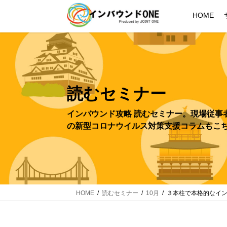
コ
ナ
HOME
ン
ビ
テ
ゲ
ン
ー
ツ
シ
へ
ョ
ス
ン
読むセミナー
キ
に
ッ
移
プ
動
HOME
読むセミナー
10月
３本柱で本格的なイ