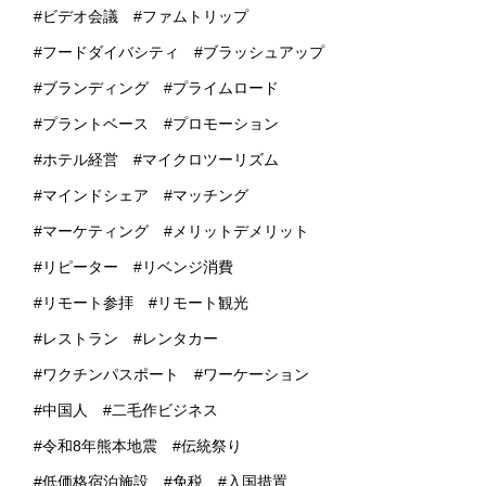
ビデオ会議
ファムトリップ
フードダイバシティ
ブラッシュアップ
ブランディング
プライムロード
プラントベース
プロモーション
ホテル経営
マイクロツーリズム
マインドシェア
マッチング
マーケティング
メリットデメリット
リピーター
リベンジ消費
リモート参拝
リモート観光
レストラン
レンタカー
ワクチンパスポート
ワーケーション
中国人
二毛作ビジネス
令和8年熊本地震
伝統祭り
低価格宿泊施設
免税
入国措置