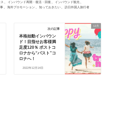
ース
、
インバウンド再開・復活・回復
、
インバウンド観光
、
事
、
海外プロモーション
、
知っておきたい
、
訪日外国人旅行者
12月
次の記事
本格始動インバウン
ド！目指せお客様満
足度120％ ポストコ
ロナから“パスト”コ
ロナへ！
2022年12月14日