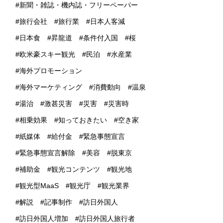
新聞・雑誌・機内誌・フリーペーパー
旅行会社
旅行業
日本人客減
日本食
昇龍道
条件付入国
桜
欧米豪スキー観光
民泊
水産業
海外プロモーション
海外マーケティング
消費動向
温泉
湯治
激甚災害
災害
災害時
相乗効果
知っておきたい
空き家
紙媒体
給付金
緊急事態宣言
緊急事態宣言解除
美容
脱東京
補助金
観光コンテンツ
観光地
観光型MaaS
観光庁
観光業界
解説
記事制作
訪日外国人
訪日外国人増加
訪日外国人旅行者