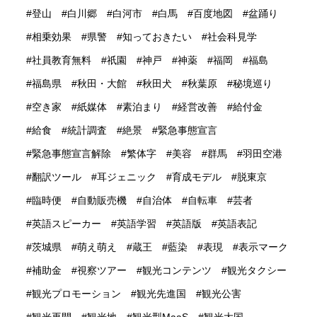
登山
白川郷
白河市
白馬
百度地図
盆踊り
相乗効果
県警
知っておきたい
社会科見学
社員教育無料
祇園
神戸
神薬
福岡
福島
福島県
秋田・大館
秋田犬
秋葉原
秘境巡り
空き家
紙媒体
素泊まり
経営改善
給付金
給食
統計調査
絶景
緊急事態宣言
緊急事態宣言解除
繁体字
美容
群馬
羽田空港
翻訳ツール
耳ジェニック
育成モデル
脱東京
臨時便
自動販売機
自治体
自転車
芸者
英語スピーカー
英語学習
英語版
英語表記
茨城県
萌え萌え
蔵王
藍染
表現
表示マーク
補助金
視察ツアー
観光コンテンツ
観光タクシー
観光プロモーション
観光先進国
観光公害