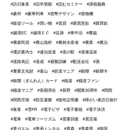
訪日集客
語学堪能
読むセミナー
課税義務
豪州
豪華列車
貨幣デザイン
貨物機
販促ツール
買い物
賃貸
購買意欲
購買欲
越境EC
越境ＥＣ
足跡
車中泊
農協
農家民宿
農山漁村
農林水産省
農業
農泊
通訳案内士
連泊促進
道の駅
道後温泉
道路表記
達成
避難訓練
配送会社
酒
重要文化財
釜山
鉄道マニア
銀聯
銀聯卡
銀聯（ぎんれん）カード
銭湯
鐡道ファン
鐡道マニア
長期滞在
長野
開業30周年
関西
関西空港
防災避難
陰性証明書
障がい者訪日旅行
集客
雪PR
電子ビザ
電子書籍
電子決済
電車
電車ツーリズム
需要回復
震災後
青ガエル
青函トンネル
青森
青森県
韓国