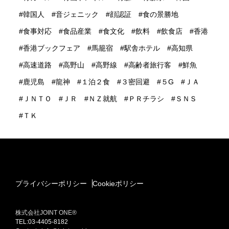
韓国人
音ジェニック
顔認証
食の景勝地
食事対応
食品産業
食文化
飲料
飲食店
香港
香港ブックフェア
馬籠宿
駅舎ホテル
高知県
高速道路
高野山
高野線
高齢者旅行客
鮮魚
鹿児島
龍神
１泊２食
３密回避
５G
ＪＡ
ＪＮＴＯ
ＪＲ
ＮＺ就航
ＰＲチラシ
ＳＮＳ
ＴＫ
プライバシーポリシー
Cookieポリシー
株式会社JOINT ONE®
TEL:03-4405-8182