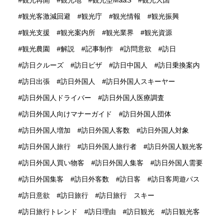
観光再開
観光地
観光型MaaS
観光大国
観光客激減回避
観光庁
観光情報
観光振興
観光支援
観光案内所
観光業界
観光資源
観光農園
解説
記事制作
訪問意欲
訪日
訪日クルーズ
訪日ビザ
訪日中国人
訪日乗換案内
訪日出張
訪日外国人
訪日外国人スキーヤー
訪日外国人ドライバー
訪日外国人医療調査
訪日外国人向けマナーガイド
訪日外国人団体
訪日外国人増加
訪日外国人客数
訪日外国人対象
訪日外国人旅行
訪日外国人旅行者
訪日外国人観光客
訪日外国人買い物客
訪日外国人集客
訪日外国人需要
訪日外国集客
訪日外客数
訪日客
訪日客周遊パス
訪日意欲
訪日旅行
訪日旅行 スキー
訪日旅行トレンド
訪日理由
訪日観光
訪日観光客