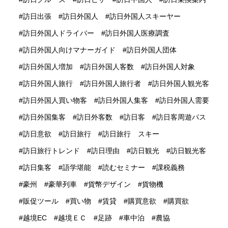
訪日出張
訪日外国人
訪日外国人スキーヤー
訪日外国人ドライバー
訪日外国人医療調査
訪日外国人向けマナーガイド
訪日外国人団体
訪日外国人増加
訪日外国人客数
訪日外国人対象
訪日外国人旅行
訪日外国人旅行者
訪日外国人観光客
訪日外国人買い物客
訪日外国人集客
訪日外国人需要
訪日外国集客
訪日外客数
訪日客
訪日客周遊パス
訪日意欲
訪日旅行
訪日旅行 スキー
訪日旅行トレンド
訪日理由
訪日観光
訪日観光客
訪日集客
語学堪能
読むセミナー
課税義務
豪州
豪華列車
貨幣デザイン
貨物機
販促ツール
買い物
賃貸
購買意欲
購買欲
越境EC
越境ＥＣ
足跡
車中泊
農協