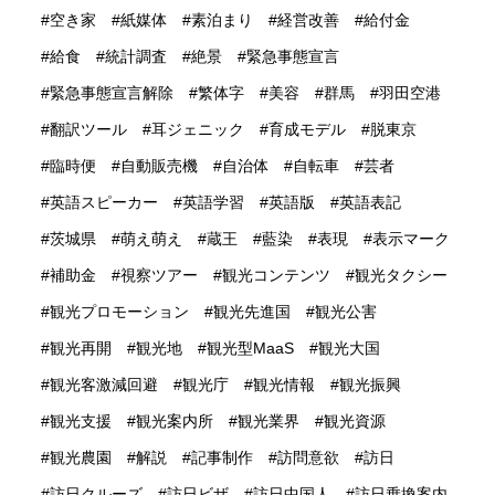
空き家
紙媒体
素泊まり
経営改善
給付金
給食
統計調査
絶景
緊急事態宣言
緊急事態宣言解除
繁体字
美容
群馬
羽田空港
翻訳ツール
耳ジェニック
育成モデル
脱東京
臨時便
自動販売機
自治体
自転車
芸者
英語スピーカー
英語学習
英語版
英語表記
茨城県
萌え萌え
蔵王
藍染
表現
表示マーク
補助金
視察ツアー
観光コンテンツ
観光タクシー
観光プロモーション
観光先進国
観光公害
観光再開
観光地
観光型MaaS
観光大国
観光客激減回避
観光庁
観光情報
観光振興
観光支援
観光案内所
観光業界
観光資源
観光農園
解説
記事制作
訪問意欲
訪日
訪日クルーズ
訪日ビザ
訪日中国人
訪日乗換案内