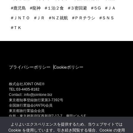
鹿児島
龍神
１泊２食
３密回避
５G
ＪＡ
ＪＮＴＯ
ＪＲ
ＮＺ就航
ＰＲチラシ
ＳＮＳ
ＴＫ
プライバシーポリシー
Cookieポリシー
株式会社JOINT ONE®
TEL:03-4405-8182
Contact : info@jointone.biz
東京都知事登録旅行業第3-7392号
全国旅行業協会(ANTA)会員
東京都旅行業協会会員
住所：東京都新宿区西新宿7-17-7 廣田ビル５F
インバウンド(訪日外国人旅行者）セールスプロモーション
よりよいエクスペリエンスを提供するため、当ウェブサイトでは
訪日外国人旅行者集客専門販売促進 インバウンド ONE Produced by
Cookie を使用しています。引き続き閲覧する場合、Cookie の使用
JOINT ONE