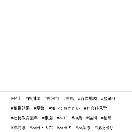
水際対策
池袋
決済
決済システム
沖縄
没入体験
浅草
浮世絵
浴衣
海外の
海外の反応
海外プロモーション
海外マーケティング
海外展開
海外旅行再開
海外旅行者
海外格安航空会社
海外発送
消費動向
消費額
深夜バス
渋谷
温泉
温泉ガストロノミー
湯治
満足度
滋賀県
瀬戸内市
瀬戸内海
災害時
災害時初動対応マニュアル
無償提供
無形文化遺産
無料WIFI
熊本
熱中症
爆買い
特定技能ビザ
特集
産業学習観光
留学生
畜産業
発信力強化
登山
白川郷
白河市
白馬
百度地図
盆踊り
相乗効果
県警
知っておきたい
社会科見学
社員教育無料
祇園
神戸
神薬
福岡
福島
福島県
秋田・大館
秋田犬
秋葉原
秘境巡り