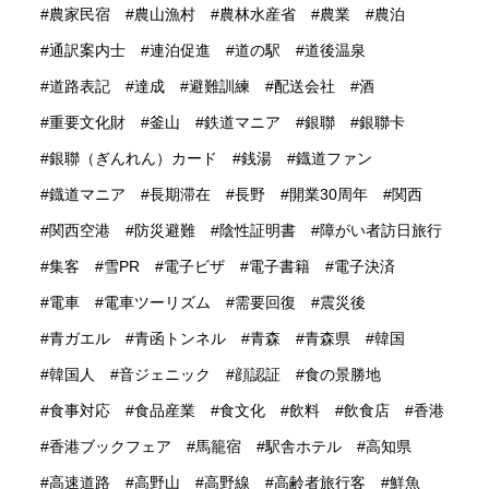
農家民宿
農山漁村
農林水産省
農業
農泊
通訳案内士
連泊促進
道の駅
道後温泉
道路表記
達成
避難訓練
配送会社
酒
重要文化財
釜山
鉄道マニア
銀聯
銀聯卡
銀聯（ぎんれん）カード
銭湯
鐡道ファン
鐡道マニア
長期滞在
長野
開業30周年
関西
関西空港
防災避難
陰性証明書
障がい者訪日旅行
集客
雪PR
電子ビザ
電子書籍
電子決済
電車
電車ツーリズム
需要回復
震災後
青ガエル
青函トンネル
青森
青森県
韓国
韓国人
音ジェニック
顔認証
食の景勝地
食事対応
食品産業
食文化
飲料
飲食店
香港
香港ブックフェア
馬籠宿
駅舎ホテル
高知県
高速道路
高野山
高野線
高齢者旅行客
鮮魚