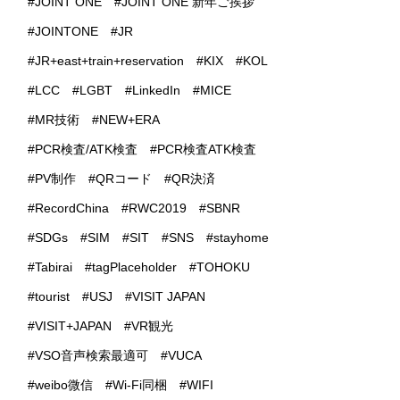
JOINT ONE
JOINT ONE 新年ご挨拶
JOINTONE
JR
JR+east+train+reservation
KIX
KOL
LCC
LGBT
LinkedIn
MICE
MR技術
NEW+ERA
PCR検査/ATK検査
PCR検査ATK検査
PV制作
QRコード
QR決済
RecordChina
RWC2019
SBNR
SDGs
SIM
SIT
SNS
stayhome
Tabirai
tagPlaceholder
TOHOKU
tourist
USJ
VISIT JAPAN
VISIT+JAPAN
VR観光
VSO音声検索最適可
VUCA
weibo微信
Wi-Fi同梱
WIFI