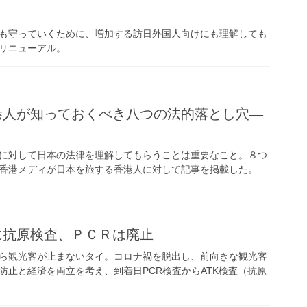
く
も守っていくために、増加する訪日外国人向けにも理解しても
リニューアル。
港人が知っておくべき八つの法的落とし穴―
に対して日本の法律を理解してもらうことは重要なこと。８つ
香港メディが日本を旅する香港人に対して記事を掲載した。
に抗原検査、ＰＣＲは廃止
ら観光客が止まないタイ。コロナ禍を脱出し、前向きな観光客
防止と経済を両立を考え、到着日PCR検査からATK検査（抗原