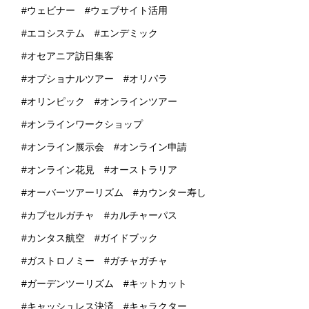
ウェビナー
ウェブサイト活用
エコシステム
エンデミック
オセアニア訪日集客
オプショナルツアー
オリパラ
オリンピック
オンラインツアー
オンラインワークショップ
オンライン展示会
オンライン申請
オンライン花見
オーストラリア
オーバーツアーリズム
カウンター寿し
カプセルガチャ
カルチャーパス
カンタス航空
ガイドブック
ガストロノミー
ガチャガチャ
ガーデンツーリズム
キットカット
キャッシュレス決済
キャラクター