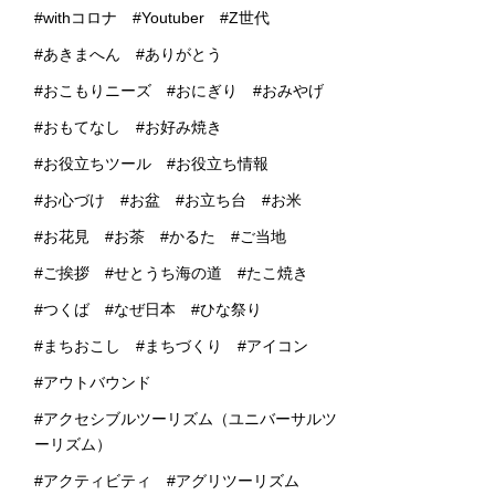
withコロナ
Youtuber
Z世代
あきまへん
ありがとう
おこもりニーズ
おにぎり
おみやげ
おもてなし
お好み焼き
お役立ちツール
お役立ち情報
お心づけ
お盆
お立ち台
お米
お花見
お茶
かるた
ご当地
ご挨拶
せとうち海の道
たこ焼き
つくば
なぜ日本
ひな祭り
まちおこし
まちづくり
アイコン
アウトバウンド
アクセシブルツーリズム（ユニバーサルツ
ーリズム）
アクティビティ
アグリツーリズム