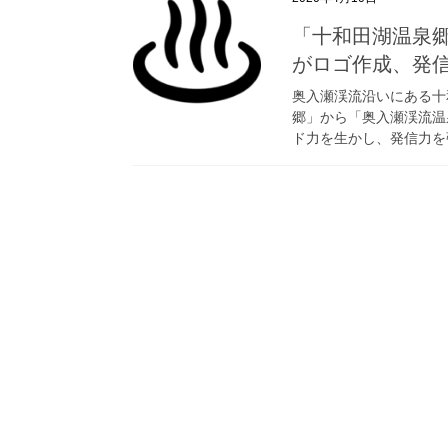
「十和田湖温泉
がロゴ作成、発
奥入瀬渓流沿いにある十
郷」から「奥入瀬渓流温
ド力を生かし、発信力を強