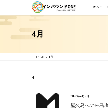
コ
ナ
HOME
ン
ビ
テ
ゲ
ン
ー
ツ
シ
4月
へ
ョ
ス
ン
キ
に
ッ
移
プ
動
HOME
4月
4月
2023年4月21日
屋久島への来島