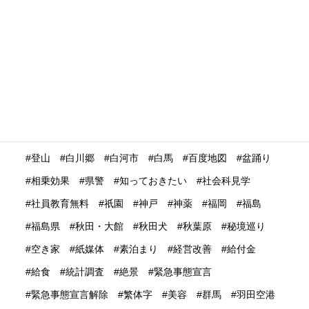
海外格安航空会社
海外発送
消費動向
消費額
深夜バス
渋谷
温泉
温泉ガストロノミー
湯治
満足度
滋賀県
瀬戸内市
瀬戸内海
災害時
災害時初動対応マニュアル
無償提供
無形文化遺産
無料WIFI
熊本
熱中症
爆買い
特定技能ビザ
特集
産業学習観光
留学生
畜産業
発信力強化
登山
白川郷
白河市
白馬
百度地図
盆踊り
相乗効果
県警
知っておきたい
社会科見学
社員教育無料
祇園
神戸
神薬
福岡
福島
福島県
秋田・大館
秋田犬
秋葉原
秘境巡り
空き家
紙媒体
素泊まり
経営改善
給付金
給食
統計調査
絶景
緊急事態宣言
緊急事態宣言解除
繁体字
美容
群馬
羽田空港