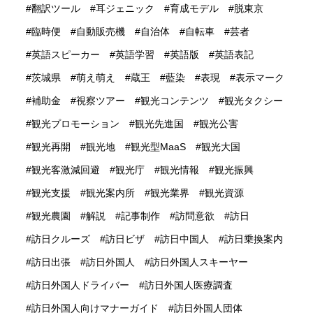
翻訳ツール
耳ジェニック
育成モデル
脱東京
臨時便
自動販売機
自治体
自転車
芸者
英語スピーカー
英語学習
英語版
英語表記
茨城県
萌え萌え
蔵王
藍染
表現
表示マーク
補助金
視察ツアー
観光コンテンツ
観光タクシー
観光プロモーション
観光先進国
観光公害
観光再開
観光地
観光型MaaS
観光大国
観光客激減回避
観光庁
観光情報
観光振興
観光支援
観光案内所
観光業界
観光資源
観光農園
解説
記事制作
訪問意欲
訪日
訪日クルーズ
訪日ビザ
訪日中国人
訪日乗換案内
訪日出張
訪日外国人
訪日外国人スキーヤー
訪日外国人ドライバー
訪日外国人医療調査
訪日外国人向けマナーガイド
訪日外国人団体