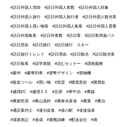
訪日外国人増加
訪日外国人客数
訪日外国人対象
訪日外国人旅行
訪日外国人旅行者
訪日外国人観光客
訪日外国人買い物客
訪日外国人集客
訪日外国人需要
訪日外国集客
訪日外客数
訪日客
訪日客周遊パス
訪日意欲
訪日旅行
訪日旅行 スキー
訪日旅行トレンド
訪日理由
訪日観光
訪日観光客
訪日集客
語学堪能
読むセミナー
課税義務
豪州
豪華列車
貨幣デザイン
貨物機
販促ツール
買い物
賃貸
購買意欲
購買欲
越境EC
越境ＥＣ
足跡
車中泊
農協
農家民宿
農山漁村
農林水産省
農業
農泊
通訳案内士
連泊促進
道の駅
道後温泉
道路表記
達成
避難訓練
配送会社
酒