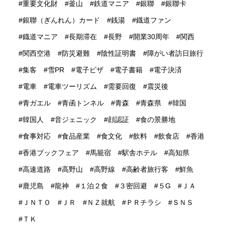
重要文化財
釜山
鉄道マニア
銀聯
銀聯卡
銀聯（ぎんれん）カード
銭湯
鐡道ファン
鐡道マニア
長期滞在
長野
開業30周年
関西
関西空港
防災避難
陰性証明書
障がい者訪日旅行
集客
雪PR
電子ビザ
電子書籍
電子決済
電車
電車ツーリズム
需要回復
震災後
青ガエル
青函トンネル
青森
青森県
韓国
韓国人
音ジェニック
顔認証
食の景勝地
食事対応
食品産業
食文化
飲料
飲食店
香港
香港ブックフェア
馬籠宿
駅舎ホテル
高知県
高速道路
高野山
高野線
高齢者旅行客
鮮魚
鹿児島
龍神
１泊２食
３密回避
５G
ＪＡ
ＪＮＴＯ
ＪＲ
ＮＺ就航
ＰＲチラシ
ＳＮＳ
ＴＫ